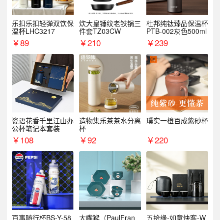
乐扣乐扣轻弹双饮保
炊大皇锤纹老铁锅三
杜邦纯钛臻品保温杯
温杯LHC3217
件套TZ03CW
PTB-002灰色500ml
￥
89
￥
210
￥
239
瓷语花香千里江山办
造物集乐茶茶水分离
璞实一橙百成紫砂杯
公杯笔记本套装
杯
￥
108
￥
92
￥
220
百事随行杯BS-Y-58
大嘴猴（PaulFran
五拾缘-如意快客-W