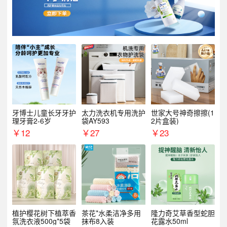
牙博士儿童长牙牙护
太力洗衣机专用洗护
世家大号神奇擦擦(1
理牙膏2-6岁
袋AY593
2片盒装)
￥
12
￥
27
￥
23
植护樱花树下植萃香
茶花*水柔洁净多用
隆力奇艾草香型蛇胆
氛洗衣液500g*5袋
抹布8入装
花露水50ml