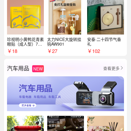
珍视明小黄鸭花青素
太力NICE大旋转挂
安泰·二十四节气香
眼贴（成人型）7对/
钩AW901
礼
盒
￥
18
￥
27
￥
102
汽车用品
查看更多
NEW
