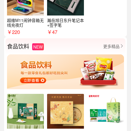
超维M11闹钟音箱无
瀚岳旭日东升笔记本
线充夜灯
+签字笔
￥
220
￥
47
食品饮料
更多精品
NEW
