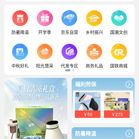
防暑降温
开学季
京东自营
乡村振兴
国潮文创
中秋好礼
阳光慧采
代发专区
商务礼品
国铁商城
福利劳保
￥55
￥275
防暑降温