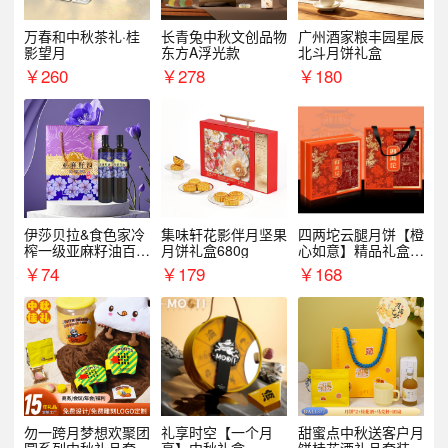
万春和中秋茶礼·桂
长青兔中秋文创品物
广州酒家粮丰园星辰
影望月
东方A浮光款
北斗月饼礼盒
￥
260
￥
278
￥
180
伊莎贝拉&食色家冷
集味轩花影伴月坚果
四两坨云腿月饼【橙
榨一级亚麻籽油百紫
月饼礼盒680g
心如意】精品礼盒4
千红500ml*2礼盒
50g/盒
￥
74
￥
179
￥
168
勿一跨月梦想欢聚团
礼享时空【一个月
甜蜜点中秋送客户月