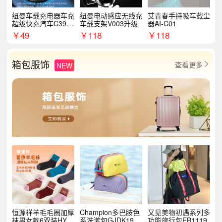
纽曼车载充电器车充
纽曼电动感应无线充
艾青春手持吸车载尘
超级快充汽车C39提
车载支架V003升级
器AI-C01
手拉环
￥
49
￥
118
￥
118
箱包服饰
查看更多
NEW

恒源祥羊毛毛圈加厚
Champion多巴胺色
又见美物初遇系列多
袜男女款6双装HYX
系洗漱包GJDK19R
功能旅行包EB1119