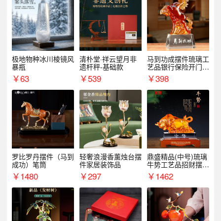
极地物种冰川棱镜风
清朴堂·祥云望月非
马到功成摆件琉璃工
暴瓶
遗杆秤-基础款
艺品银行保险开门红
周年庆典伴手礼表彰
￥
63
￥
539
￥
398
礼品
罗比罗丹摆件（马到
轻奢浪漫香薰烛台摆
鼎盛精品(中号)琉璃
成功）笔筒
件家居装饰品
牛势工艺品招财摆件
银行企业商务上市礼
￥
1480
￥
297
￥
1462
品