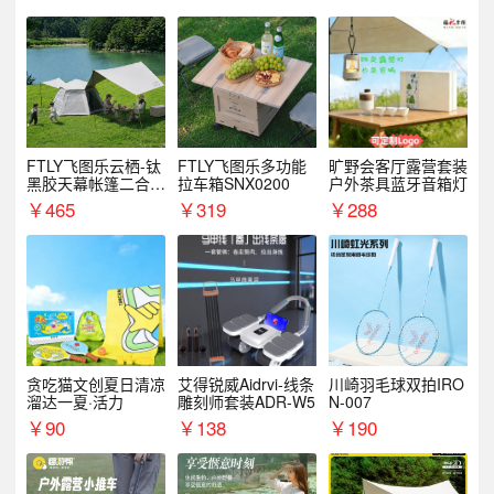
FTLY飞图乐云栖-钛
FTLY飞图乐多功能
旷野会客厅露营套装
黑胶天幕帐篷二合一
拉车箱SNX0200
户外茶具蓝牙音箱灯
TMTZ0201
￥
465
￥
319
￥
288
贪吃猫文创夏日清凉
艾得锐威Aidrvi-线条
川崎羽毛球双拍IRO
溜达一夏·活力
雕刻师套装ADR-W5
N-007
￥
90
￥
138
￥
190