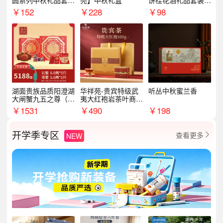
圆系列中秋礼品套装
亮】中秋礼盒
饼桂花酒礼品套装D
企业送客户商务伴手
AL1377
￥
152
￥
228
￥
98
礼
湖面贵族品质阳澄湖
华祥苑-贵宾特级武
听丛中秋蜜兰香
大闸蟹九五之尊（卡
夷大红袍岩茶叶商务
券）5188型
礼盒中秋节送长辈1
￥
1531
￥
490
￥
198
00g
开学季专区
查看更多
NEW
