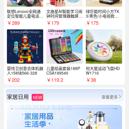
联想Lenovo全网通
文曲星AI智能学习闹
绿巨能时间小方TK
定位智能儿童电话手
钟时间管理器触屏N
3/黑色/小电视款【T
表A1
1pro
K3】
￥
289
￥
179
￥
175
婴侍卫创意合体机器
儿童绘画套装188P
何大屋运动飞盘HD
人158块566-328
CSA199540
W1716
￥
202
￥
119.2
￥
38
家居日用
查看更多
NEW
