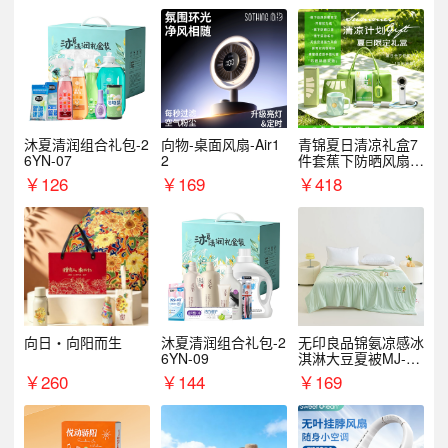
沐夏清润组合礼包-2
向物-桌面风扇-Air1
青锦夏日清凉礼盒7
6YN-07
2
件套蕉下防晒风扇员
工福利端午伴手礼企
￥
126
￥
169
￥
418
业定制
向日・向阳而生
沐夏清润组合礼包-2
无印良品锦氨凉感冰
6YN-09
淇淋大豆夏被MJ-B2
025-0193
￥
260
￥
144
￥
169