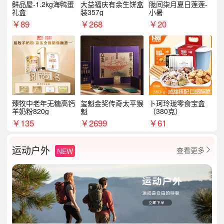
鲜品屋-1.2kg海鸭蛋
大益福庆有余生饼盒
陇间柒月夏日莲莲-
礼盒
装357g
小暑
￥
89
￥
268
￥
20
臻牧中老年无糖高钙
玺魁金奖传奇太平猴
卜珂玲珑零食宝盒
羊奶粉820g
魁
（380克）
￥
135
￥
2699
￥
61
运动户外
查看更多
NEW
