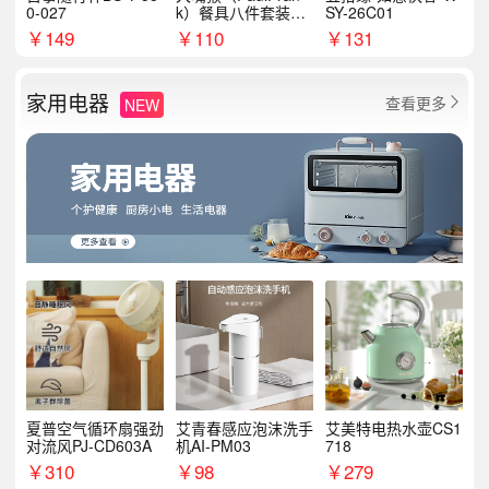
0-027
k）餐具八件套装HC
SY-26C01
T6007
￥
149
￥
110
￥
131
家用电器
查看更多
NEW

夏普空气循环扇强劲
艾青春感应泡沫洗手
艾美特电热水壶CS1
对流风PJ-CD603A
机AI-PM03
718
￥
310
￥
98
￥
279