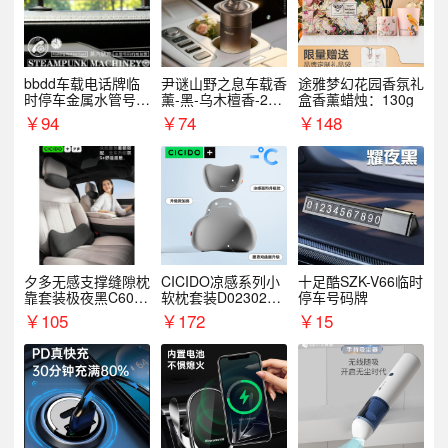
bbdd车载电话牌临
尹谜山野之息车载香
途雅梦幻花园香氛礼
时停车金属水管号码
薰-黑-乌木檀香-200
盒香薰蜡烛：130g
牌可隐藏创意趣味
g
￥
94
￥
74
￥
148
夕多无感支撑缝隙枕
CICIDO凉感系列小
十足酷SZK-V66临时
靠套装极夜黑C6003
软枕套装D023021+
停车号码牌
+C6004
D033031
￥
105
￥
172
￥
15