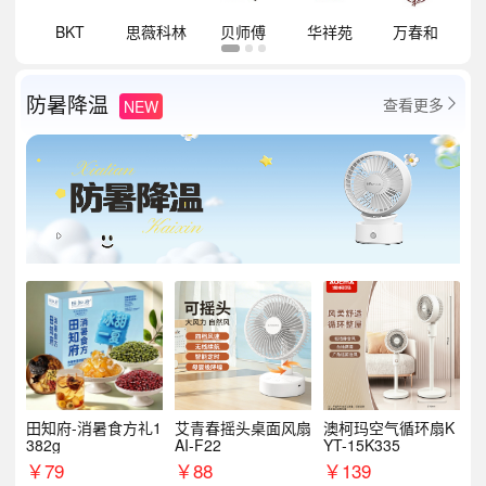
祥
BKT
思薇科林
贝师傅
华祥苑
万春和
防暑降温
查看更多
NEW

田知府-消暑食方礼1
艾青春摇头桌面风扇
澳柯玛空气循环扇K
382g
AI-F22
YT-15K335
￥
79
￥
88
￥
139