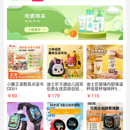
小霸王语数英点读书
迪士尼卡通幼儿园背
迪士尼玻璃内胆保温
DD01
包男女孩双肩包轻便
杯吸管杯咖啡杯530
可爱小背包B20107
MLH15135
￥
60
￥
179
￥
116