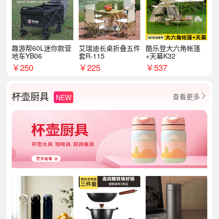
趣游帮60L迷你款营
艾瑞迪长桌折叠五件
酷乐登大六角帐篷
地车YB06
套R-115
+天幕K32
￥
250
￥
225
￥
537
杯壶厨具
查看更多
NEW
