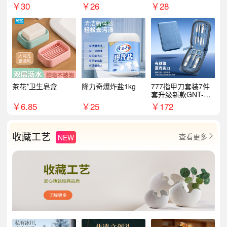
￥
30
￥
26
￥
28
茶花*卫生皂盒
隆力奇爆炸盐1kg
777指甲刀套装7件
套升级新款GNT-PM
072
￥
6.85
￥
25
￥
172
收藏工艺
查看更多
NEW
