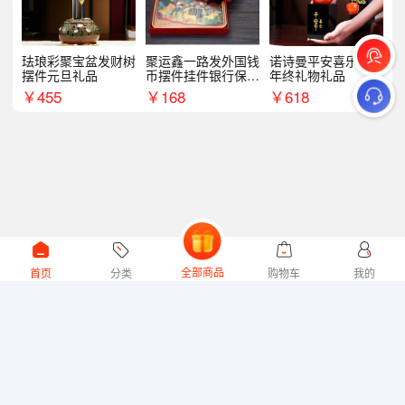
珐琅彩聚宝盆发财树
聚运鑫一路发外国钱
诺诗曼平安喜乐摆件
摆件元旦礼品
币摆件挂件银行保险
年终礼物礼品
商务礼
￥
455
￥
168
￥
618
全部商品
首页
分类
购物车
我的
微礼网技术支持