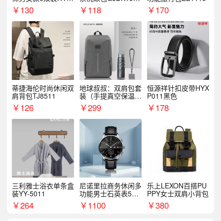
068WZ
1
￥
130
￥
118
￥
170
蒂捷海伦时尚休闲双
地球叔叔：双肩包套
恒源祥针扣皮带HYX
肩背包TJ8511
装（手提真空保温杯
P011黑色
+手机挂绳）
￥
126
￥
299
￥
178
三利雅士浴衣单条盒
尼诺里拉商务休闲多
乐上LEXON百搭PU
装YY-5011
功能男士石英表510
PPY女士双肩小背包
05
￥
264
￥
1100
￥
380