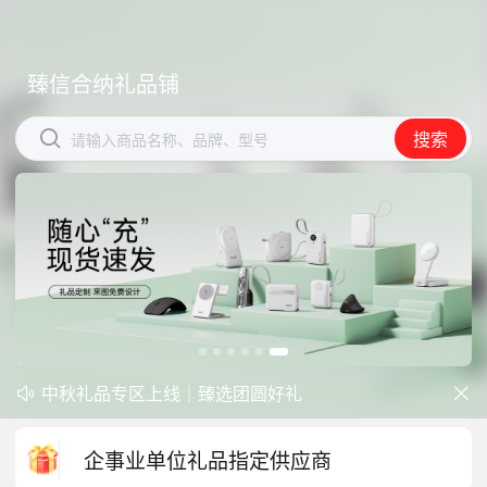
臻信合纳礼品铺
臻信合纳礼品铺


搜索
搜索
请输入商品名称、品牌、型号
请输入商品名称、品牌、型号
中秋礼品专区上线｜臻选团圆好礼


防暑降温一站式配齐，企业福利更省心
开学季礼品专区现已正式上线！
企事业单位礼品指定供应商