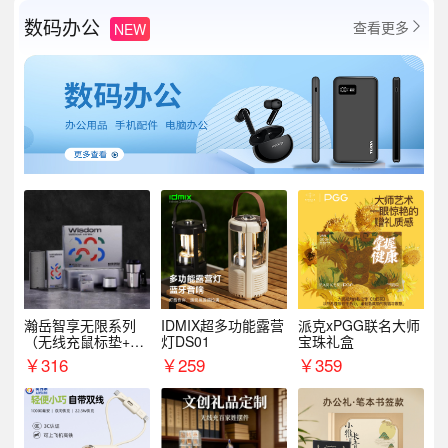
数码办公
查看更多
NEW

瀚岳智享无限系列
IDMIX超多功能露营
派克xPGG联名大师
（无线充鼠标垫+飞
灯DS01
宝珠礼盒
利浦音响+乐扣咖啡
￥
316
￥
259
￥
359
杯）