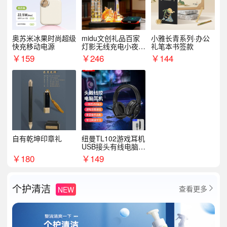
奥苏米冰果时尚超级
midu文创礼品百家
小雅长青系列·办公
快充移动电源
灯影无线充电小夜灯
礼笔本书签款
纪念礼品定制
￥
159
￥
246
￥
144
自有乾坤印章礼
纽曼TL102游戏耳机
USB接头有线电脑耳
机耳麦
￥
180
￥
149
个护清洁
查看更多
NEW
