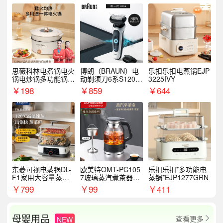
思薇科林电煮锅电火
博朗（BRAUN）电
乐扣乐扣电蒸锅EJP
锅电炒锅多功能锅电
动剃须刀6系S1200
3225IVY
热锅泡面小电锅
S
￥
198
￥
859
￥
644
东菱可视电蒸锅DL-
欧美特OMT-PC105
乐扣乐扣*多功能电
F1家用大容量蒸炖
7玻璃蒸汽煮茶器黑
蒸锅*EJP1277GRN
锅
茶泡茶具茶壶花茶壶
￥
799
￥
99
￥
411
母婴用品
查看更多
NEW
