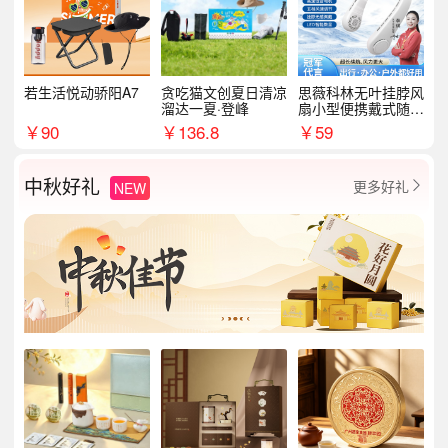
若生活悦动骄阳A7
贪吃猫文创夏日清凉
思薇科林无叶挂脖风
溜达一夏·登峰
扇小型便携戴式随身
挂脖子降温神器
￥
90
￥
136.8
￥
59
中秋好礼
更多好礼
NEW
