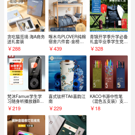
贪吃猫觅境·海A商务
啄木鸟PLOVER纯棉
青锦开学季升学必备
送礼套装
宿舍六件套-金榜题
礼盒毕业季学生党户
名
外出行备考装备礼品
￥
288
￥
439
￥
328
梵沐Famue学生学
喜式钛杯TA6喜韵江
KACO书源中性笔
习随身听播放器BL1
南
（混色五支装）支持
5（64G）
logo定制
￥
219
￥
229
￥
18