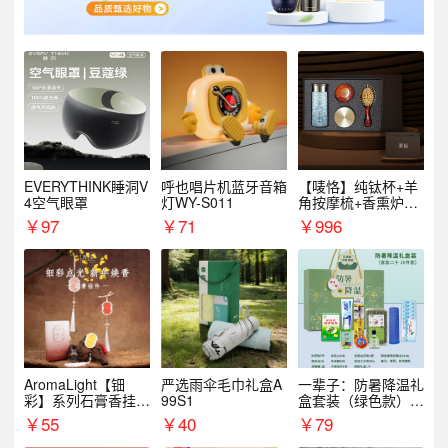
EVERYTHINK睡洞V
呼也唱片机蓝牙音箱
【唛恪】纯钛杯+羊
4空气眼罩
灯WY-S011
角按摩梳+香熏炉
+气垫梳
￥
97
￥
71
￥
996
AromaLight【钿
严选雨伞毛巾礼盒A
一辈子：防暑降温礼
彩】系列石膏香挂
99S1
盒套装（绿色款）支
（代发香味随机）
持自由搭配
￥
55
￥
40
￥
79