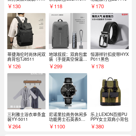
068WZ
1
￥
130
￥
118
￥
170
蒂捷海伦时尚休闲双
地球叔叔：双肩包套
恒源祥针扣皮带HYX
肩背包TJ8511
装（手提真空保温杯
P011黑色
+手机挂绳）
￥
126
￥
299
￥
178
三利雅士浴衣单条盒
尼诺里拉商务休闲多
乐上LEXON百搭PU
装YY-5011
功能男士石英表510
PPY女士双肩小背包
05
￥
264
￥
1100
￥
380