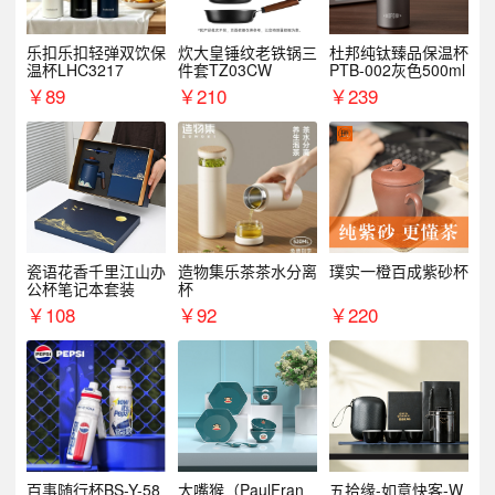
乐扣乐扣轻弹双饮保
炊大皇锤纹老铁锅三
杜邦纯钛臻品保温杯
温杯LHC3217
件套TZ03CW
PTB-002灰色500ml
￥
89
￥
210
￥
239
瓷语花香千里江山办
造物集乐茶茶水分离
璞实一橙百成紫砂杯
公杯笔记本套装
杯
￥
108
￥
92
￥
220
百事随行杯BS-Y-58
大嘴猴（PaulFran
五拾缘-如意快客-W