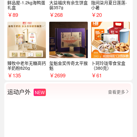
鲜品屋-1.2kg海鸭蛋
大益福庆有余生饼盒
陇间柒月夏日莲莲-
礼盒
装357g
小暑
￥
89
￥
268
￥
20
臻牧中老年无糖高钙
玺魁金奖传奇太平猴
卜珂玲珑零食宝盒
羊奶粉820g
魁
（380克）
￥
135
￥
2699
￥
61
运动户外
查看更多
NEW
