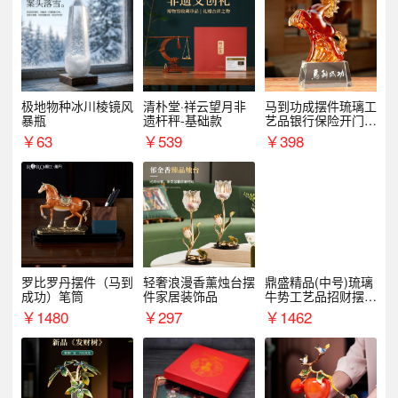
极地物种冰川棱镜风
清朴堂·祥云望月非
马到功成摆件琉璃工
暴瓶
遗杆秤-基础款
艺品银行保险开门红
周年庆典伴手礼表彰
￥
63
￥
539
￥
398
礼品
罗比罗丹摆件（马到
轻奢浪漫香薰烛台摆
鼎盛精品(中号)琉璃
成功）笔筒
件家居装饰品
牛势工艺品招财摆件
银行企业商务上市礼
￥
1480
￥
297
￥
1462
品