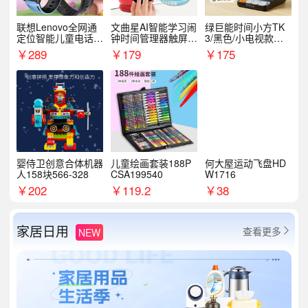
联想Lenovo全网通
文曲星AI智能学习闹
绿巨能时间小方TK
定位智能儿童电话手
钟时间管理器触屏N
3/黑色/小电视款【T
表A1
1pro
K3】
￥
289
￥
179
￥
175
婴侍卫创意合体机器
儿童绘画套装188P
何大屋运动飞盘HD
人158块566-328
CSA199540
W1716
￥
202
￥
119.2
￥
38
家居日用
查看更多
NEW
