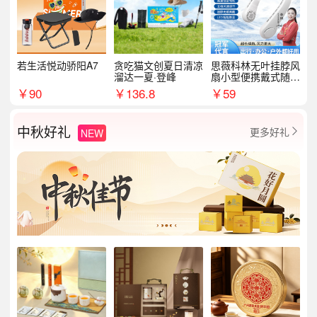
若生活悦动骄阳A7
贪吃猫文创夏日清凉
思薇科林无叶挂脖风
溜达一夏·登峰
扇小型便携戴式随身
挂脖子降温神器
￥
90
￥
136.8
￥
59
中秋好礼
更多好礼
NEW
