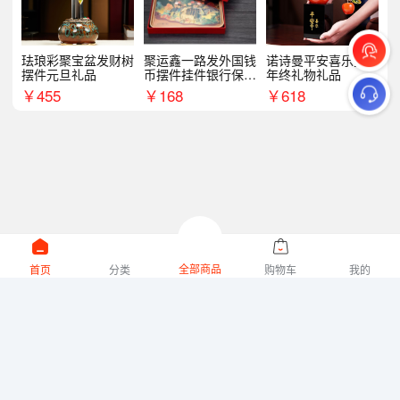
珐琅彩聚宝盆发财树
聚运鑫一路发外国钱
诺诗曼平安喜乐摆件
摆件元旦礼品
币摆件挂件银行保险
年终礼物礼品
商务礼
￥
455
￥
168
￥
618
全部商品
首页
分类
购物车
我的
微礼网技术支持