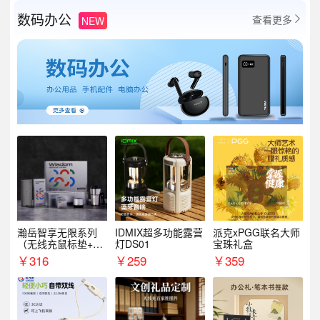
数码办公
查看更多
NEW

瀚岳智享无限系列
IDMIX超多功能露营
派克xPGG联名大师
（无线充鼠标垫+飞
灯DS01
宝珠礼盒
利浦音响+乐扣咖啡
￥
316
￥
259
￥
359
杯）