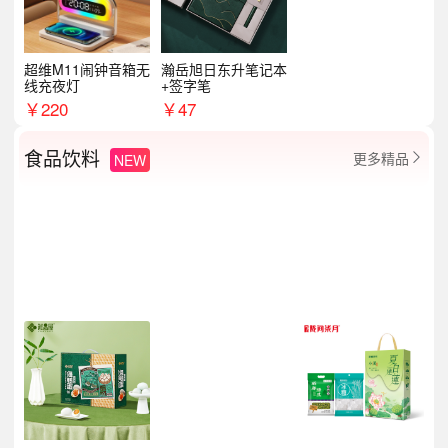
超维M11闹钟音箱无
瀚岳旭日东升笔记本
线充夜灯
+签字笔
￥
220
￥
47
食品饮料
更多精品
NEW
