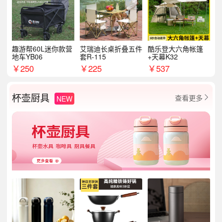
趣游帮60L迷你款营
艾瑞迪长桌折叠五件
酷乐登大六角帐篷
地车YB06
套R-115
+天幕K32
￥
250
￥
225
￥
537
杯壶厨具
查看更多
NEW
