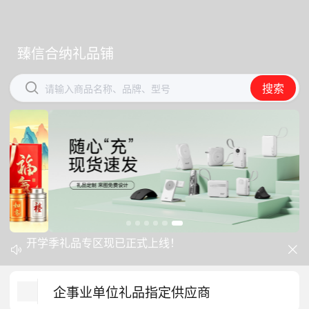
臻信合纳礼品铺
臻信合纳礼品铺


搜索
搜索
请输入商品名称、品牌、型号
请输入商品名称、品牌、型号
开学季礼品专区现已正式上线！
中秋礼品专区上线｜臻选团圆好礼


防暑降温一站式配齐，企业福利更省心
企事业单位礼品指定供应商