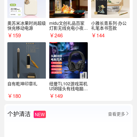
奥苏米冰果时尚超级
midu文创礼品百家
小雅长青系列·办公
快充移动电源
灯影无线充电小夜灯
礼笔本书签款
纪念礼品定制
￥
159
￥
246
￥
144
自有乾坤印章礼
纽曼TL102游戏耳机
USB接头有线电脑耳
机耳麦
￥
180
￥
149
个护清洁
查看更多
NEW
