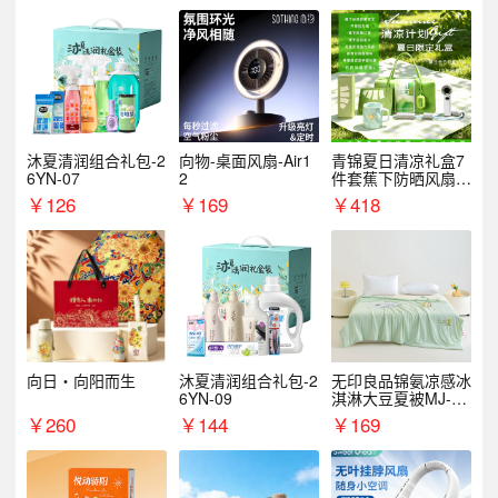
沐夏清润组合礼包-2
向物-桌面风扇-Air1
青锦夏日清凉礼盒7
6YN-07
2
件套蕉下防晒风扇员
工福利端午伴手礼企
￥
126
￥
169
￥
418
业定制
向日・向阳而生
沐夏清润组合礼包-2
无印良品锦氨凉感冰
6YN-09
淇淋大豆夏被MJ-B2
025-0193
￥
260
￥
144
￥
169