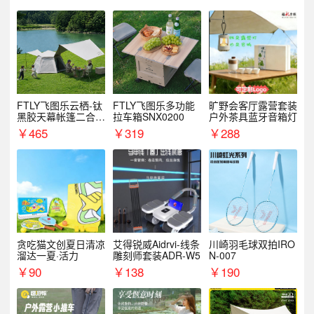
FTLY飞图乐云栖-钛
FTLY飞图乐多功能
旷野会客厅露营套装
黑胶天幕帐篷二合一
拉车箱SNX0200
户外茶具蓝牙音箱灯
TMTZ0201
￥
465
￥
319
￥
288
贪吃猫文创夏日清凉
艾得锐威Aidrvi-线条
川崎羽毛球双拍IRO
溜达一夏·活力
雕刻师套装ADR-W5
N-007
￥
90
￥
138
￥
190