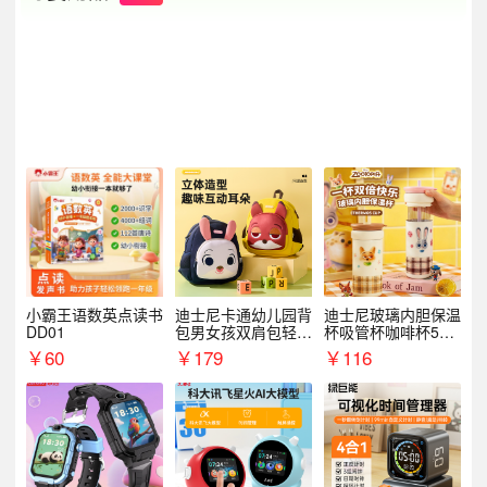
小霸王语数英点读书
迪士尼卡通幼儿园背
迪士尼玻璃内胆保温
DD01
包男女孩双肩包轻便
杯吸管杯咖啡杯530
可爱小背包B20107
MLH15135
￥
60
￥
179
￥
116