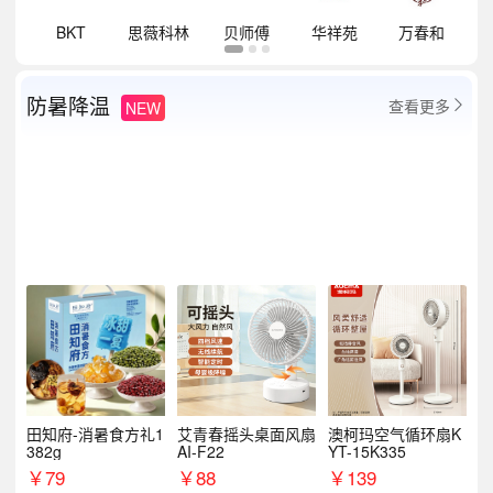
祥
BKT
思薇科林
贝师傅
华祥苑
万春和
防暑降温
查看更多
NEW

田知府-消暑食方礼1
艾青春摇头桌面风扇
澳柯玛空气循环扇K
382g
AI-F22
YT-15K335
￥
79
￥
88
￥
139