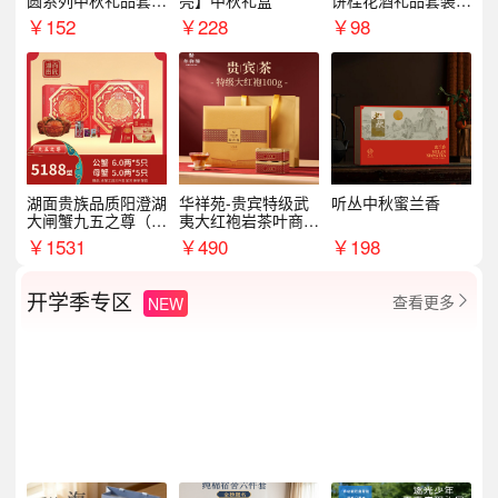
圆系列中秋礼品套装
亮】中秋礼盒
饼桂花酒礼品套装D
企业送客户商务伴手
AL1377
￥
152
￥
228
￥
98
礼
湖面贵族品质阳澄湖
华祥苑-贵宾特级武
听丛中秋蜜兰香
大闸蟹九五之尊（卡
夷大红袍岩茶叶商务
券）5188型
礼盒中秋节送长辈1
￥
1531
￥
490
￥
198
00g
开学季专区
查看更多
NEW
