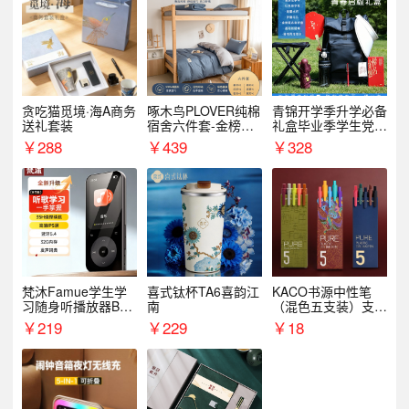
贪吃猫觅境·海A商务
啄木鸟PLOVER纯棉
青锦开学季升学必备
送礼套装
宿舍六件套-金榜题
礼盒毕业季学生党户
名
外出行备考装备礼品
￥
288
￥
439
￥
328
梵沐Famue学生学
喜式钛杯TA6喜韵江
KACO书源中性笔
习随身听播放器BL1
南
（混色五支装）支持
5（64G）
logo定制
￥
219
￥
229
￥
18