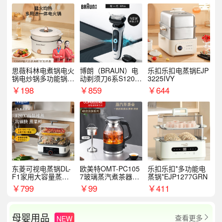
思薇科林电煮锅电火
博朗（BRAUN）电
乐扣乐扣电蒸锅EJP
锅电炒锅多功能锅电
动剃须刀6系S1200
3225IVY
热锅泡面小电锅
S
￥
198
￥
859
￥
644
东菱可视电蒸锅DL-
欧美特OMT-PC105
乐扣乐扣*多功能电
F1家用大容量蒸炖
7玻璃蒸汽煮茶器黑
蒸锅*EJP1277GRN
锅
茶泡茶具茶壶花茶壶
￥
799
￥
99
￥
411
母婴用品
查看更多
NEW
