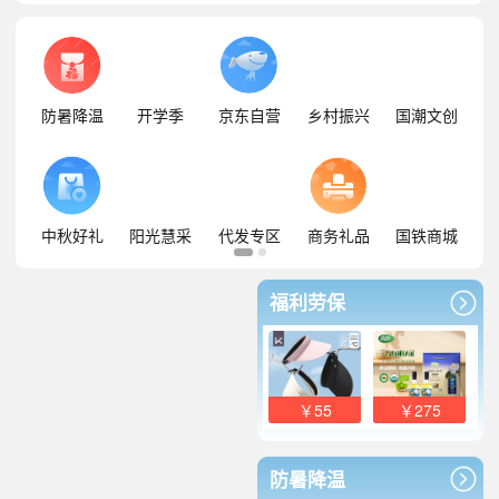
防暑降温
开学季
京东自营
乡村振兴
国潮文创
中秋好礼
阳光慧采
代发专区
商务礼品
国铁商城
福利劳保
￥55
￥275
防暑降温