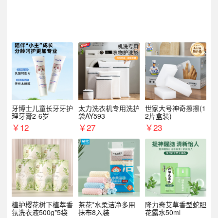
牙博士儿童长牙牙护
太力洗衣机专用洗护
世家大号神奇擦擦(1
理牙膏2-6岁
袋AY593
2片盒装)
￥
12
￥
27
￥
23
植护樱花树下植萃香
茶花*水柔洁净多用
隆力奇艾草香型蛇胆
氛洗衣液500g*5袋
抹布8入装
花露水50ml