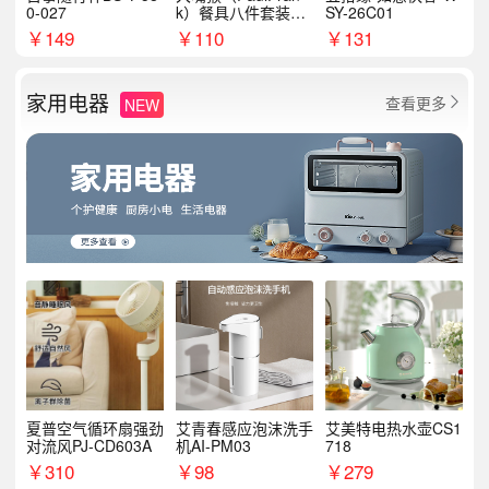
0-027
k）餐具八件套装HC
SY-26C01
T6007
￥
149
￥
110
￥
131
家用电器
查看更多
NEW

夏普空气循环扇强劲
艾青春感应泡沫洗手
艾美特电热水壶CS1
对流风PJ-CD603A
机AI-PM03
718
￥
310
￥
98
￥
279