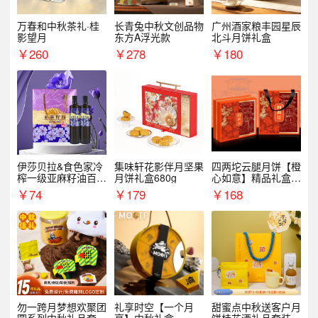
万春和中秋茶礼·桂
长青兔中秋文创品物
广州酒家粮丰园星辰
影望月
东方A浮光款
北斗月饼礼盒
￥
260
￥
278
￥
180
伊莎贝拉&食色家冷
集味轩花影伴月坚果
四两坨云腿月饼【橙
榨一级亚麻籽油百紫
月饼礼盒680g
心如意】精品礼盒4
千红500ml*2礼盒
50g/盒
￥
74
￥
179
￥
168
勿一跨月梦想欢聚团
礼享时空【一个月
甜蜜点中秋送客户月