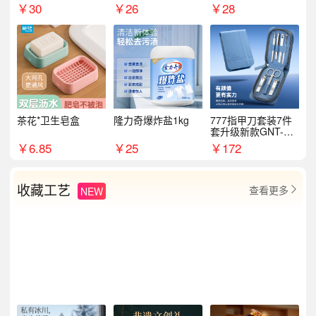
￥
30
￥
26
￥
28
茶花*卫生皂盒
隆力奇爆炸盐1kg
777指甲刀套装7件
套升级新款GNT-PM
072
￥
6.85
￥
25
￥
172
收藏工艺
查看更多
NEW
