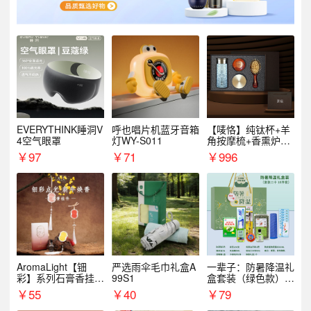
EVERYTHINK睡洞V
呼也唱片机蓝牙音箱
【唛恪】纯钛杯+羊
4空气眼罩
灯WY-S011
角按摩梳+香熏炉
+气垫梳
￥
97
￥
71
￥
996
AromaLight【钿
严选雨伞毛巾礼盒A
一辈子：防暑降温礼
彩】系列石膏香挂
99S1
盒套装（绿色款）支
（代发香味随机）
持自由搭配
￥
55
￥
40
￥
79