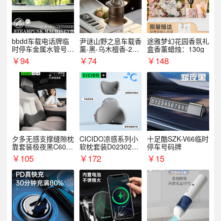
bbdd车载电话牌临
尹谜山野之息车载香
途雅梦幻花园香氛礼
时停车金属水管号码
薰-黑-乌木檀香-200
盒香薰蜡烛：130g
牌可隐藏创意趣味
g
￥
94
￥
74
￥
148
夕多无感支撑缝隙枕
CICIDO凉感系列小
十足酷SZK-V66临时
靠套装极夜黑C6003
软枕套装D023021+
停车号码牌
+C6004
D033031
￥
105
￥
172
￥
15