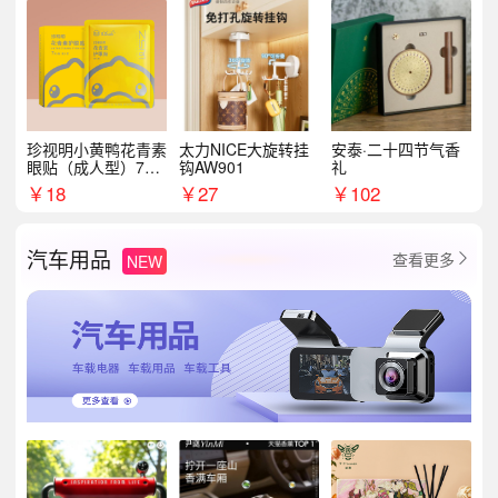
珍视明小黄鸭花青素
太力NICE大旋转挂
安泰·二十四节气香
眼贴（成人型）7对/
钩AW901
礼
盒
￥
18
￥
27
￥
102
汽车用品
查看更多
NEW
