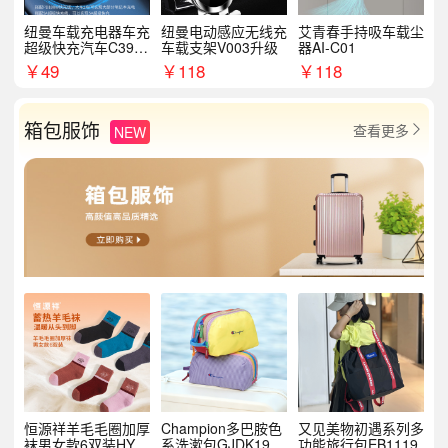
纽曼车载充电器车充
纽曼电动感应无线充
艾青春手持吸车载尘
超级快充汽车C39提
车载支架V003升级
器AI-C01
手拉环
￥
49
￥
118
￥
118
箱包服饰
查看更多
NEW

恒源祥羊毛毛圈加厚
Champion多巴胺色
又见美物初遇系列多
袜男女款6双装HYX
系洗漱包GJDK19R
功能旅行包EB1119