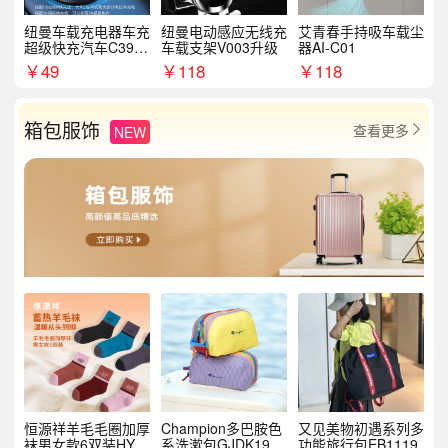
纽曼车载充电器车充
纽曼电动感应无线充
艾青春手持吸车载尘
超级快充汽车C39提
车载支架V003升级
器AI-C01
手拉环
￥
49
￥
118
￥
118
箱包服饰
查看更多
NEW

恒源祥羊毛毛圈加厚
Champion多巴胺色
又见美物初遇系列多
袜男女款6双装HYX
系洗漱包GJDK19R
功能旅行包EB1119