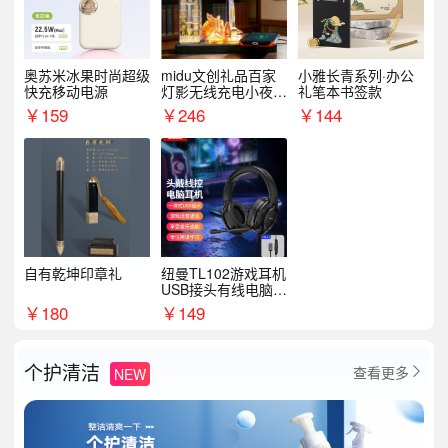
奥苏米冰果时尚超级
midu文创礼品百家
小雅长青系列·办公
快充移动电源
灯影无线充电小夜灯
礼笔本书签款
纪念礼品定制
￥
159
￥
246
￥
144
自有乾坤印章礼
纽曼TL102游戏耳机
USB接头有线电脑耳
机耳麦
￥
180
￥
149
个护清洁
查看更多
NEW
