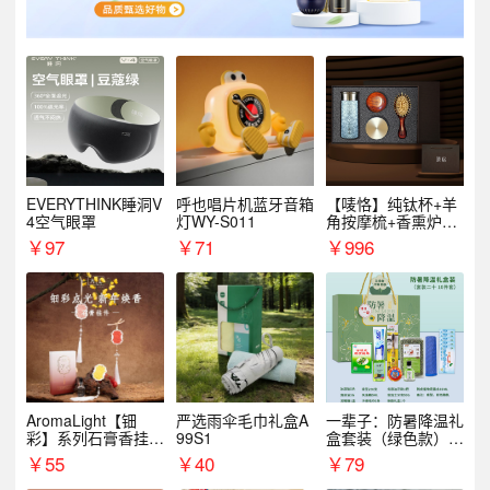
EVERYTHINK睡洞V
呼也唱片机蓝牙音箱
【唛恪】纯钛杯+羊
4空气眼罩
灯WY-S011
角按摩梳+香熏炉
+气垫梳
￥
97
￥
71
￥
996
AromaLight【钿
严选雨伞毛巾礼盒A
一辈子：防暑降温礼
彩】系列石膏香挂
99S1
盒套装（绿色款）支
（代发香味随机）
持自由搭配
￥
55
￥
40
￥
79