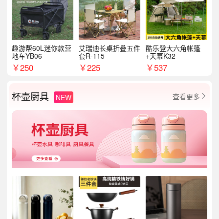
趣游帮60L迷你款营
艾瑞迪长桌折叠五件
酷乐登大六角帐篷
地车YB06
套R-115
+天幕K32
￥
250
￥
225
￥
537
杯壶厨具
查看更多
NEW
