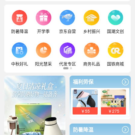
防暑降温
开学季
京东自营
乡村振兴
国潮文创
中秋好礼
阳光慧采
代发专区
商务礼品
国铁商城
福利劳保
￥55
￥275
防暑降温