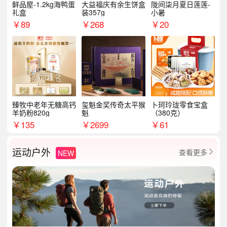
鲜品屋-1.2kg海鸭蛋
大益福庆有余生饼盒
陇间柒月夏日莲莲-
礼盒
装357g
小暑
￥
89
￥
268
￥
20
臻牧中老年无糖高钙
玺魁金奖传奇太平猴
卜珂玲珑零食宝盒
羊奶粉820g
魁
（380克）
￥
135
￥
2699
￥
61
运动户外
查看更多
NEW
