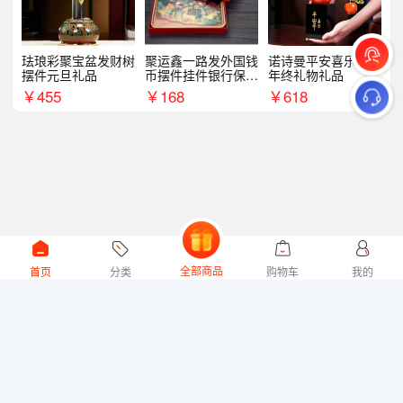
珐琅彩聚宝盆发财树
聚运鑫一路发外国钱
诺诗曼平安喜乐摆件
摆件元旦礼品
币摆件挂件银行保险
年终礼物礼品
商务礼
￥
455
￥
168
￥
618
全部商品
首页
分类
购物车
我的
微礼网技术支持