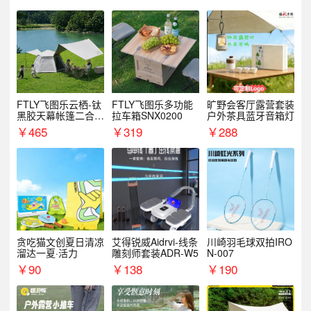
FTLY飞图乐云栖-钛
FTLY飞图乐多功能
旷野会客厅露营套装
黑胶天幕帐篷二合一
拉车箱SNX0200
户外茶具蓝牙音箱灯
TMTZ0201
￥
465
￥
319
￥
288
贪吃猫文创夏日清凉
艾得锐威Aidrvi-线条
川崎羽毛球双拍IRO
溜达一夏·活力
雕刻师套装ADR-W5
N-007
￥
90
￥
138
￥
190