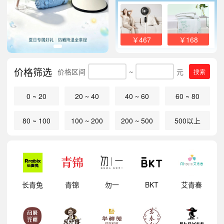
￥467
￥168
价格筛选
价格区间
~
元
搜索
0 ~ 20
20 ~ 40
40 ~ 60
60 ~ 80
80 ~ 100
100 ~ 200
200 ~ 500
500以上
明
长青兔
青锦
勿一
BKT
艾青春