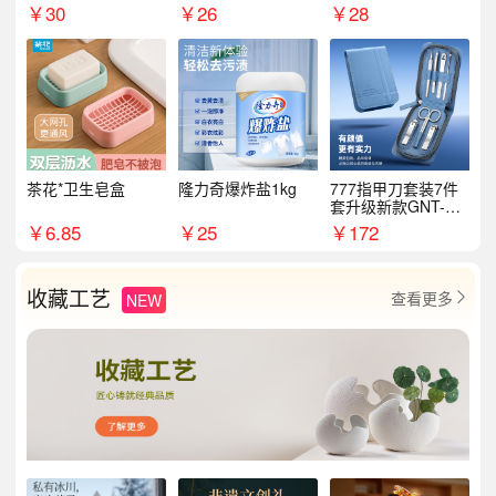
￥
30
￥
26
￥
28
茶花*卫生皂盒
隆力奇爆炸盐1kg
777指甲刀套装7件
套升级新款GNT-PM
072
￥
6.85
￥
25
￥
172
收藏工艺
查看更多
NEW
