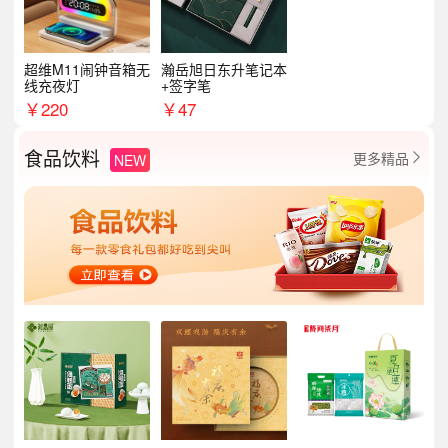
超维M11闹钟音箱无
瀚岳旭日东升笔记本
线充夜灯
+签字笔
￥
220
￥
47
食品饮料
更多精品
NEW
