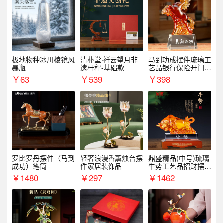
极地物种冰川棱镜风
清朴堂·祥云望月非
马到功成摆件琉璃工
暴瓶
遗杆秤-基础款
艺品银行保险开门红
周年庆典伴手礼表彰
￥
63
￥
539
￥
398
礼品
罗比罗丹摆件（马到
轻奢浪漫香薰烛台摆
鼎盛精品(中号)琉璃
成功）笔筒
件家居装饰品
牛势工艺品招财摆件
银行企业商务上市礼
￥
1480
￥
297
￥
1462
品