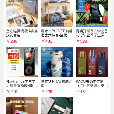
贪吃猫觅境·海A商务
啄木鸟PLOVER纯棉
青锦开学季升学必备
送礼套装
宿舍六件套-金榜题
礼盒毕业季学生党户
名
外出行备考装备礼品
￥
288
￥
439
￥
328
梵沐Famue学生学
喜式钛杯TA6喜韵江
KACO书源中性笔
习随身听播放器BL1
南
（混色五支装）支持
5（64G）
logo定制
￥
219
￥
229
￥
18