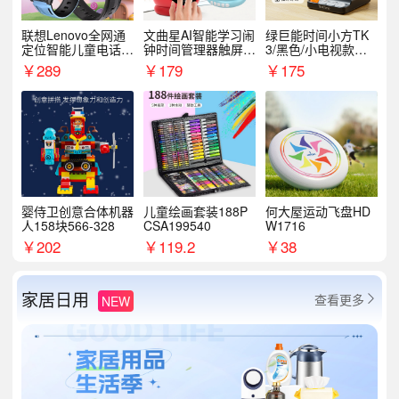
联想Lenovo全网通
文曲星AI智能学习闹
绿巨能时间小方TK
定位智能儿童电话手
钟时间管理器触屏N
3/黑色/小电视款【T
表A1
1pro
K3】
￥
289
￥
179
￥
175
婴侍卫创意合体机器
儿童绘画套装188P
何大屋运动飞盘HD
人158块566-328
CSA199540
W1716
￥
202
￥
119.2
￥
38
家居日用
查看更多
NEW
