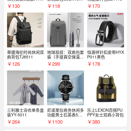
068WZ
1
￥
130
￥
118
￥
170
蒂捷海伦时尚休闲双
地球叔叔：双肩包套
恒源祥针扣皮带HYX
肩背包TJ8511
装（手提真空保温杯
P011黑色
+手机挂绳）
￥
126
￥
299
￥
178
三利雅士浴衣单条盒
尼诺里拉商务休闲多
乐上LEXON百搭PU
装YY-5011
功能男士石英表510
PPY女士双肩小背包
05
￥
264
￥
1100
￥
380