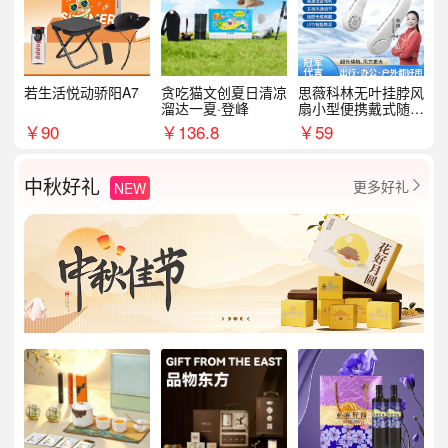
若生活悦动骄阳A7
贪吃猫文创夏日清凉
思薇科林无叶挂脖风
溜达一夏·登峰
扇小型便携戴式随身
挂脖子降温神器
￥
90
￥
136.8
￥
59
中秋好礼
更多好礼
NEW
