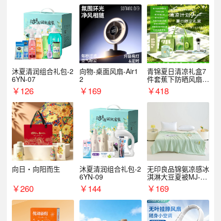
沐夏清润组合礼包-2
向物-桌面风扇-Air1
青锦夏日清凉礼盒7
6YN-07
2
件套蕉下防晒风扇员
工福利端午伴手礼企
￥
126
￥
169
￥
418
业定制
向日・向阳而生
沐夏清润组合礼包-2
无印良品锦氨凉感冰
6YN-09
淇淋大豆夏被MJ-B2
025-0193
￥
260
￥
144
￥
169