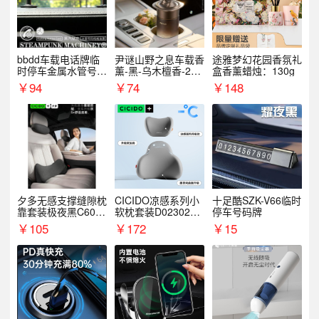
bbdd车载电话牌临
尹谜山野之息车载香
途雅梦幻花园香氛礼
时停车金属水管号码
薰-黑-乌木檀香-200
盒香薰蜡烛：130g
牌可隐藏创意趣味
g
￥
94
￥
74
￥
148
夕多无感支撑缝隙枕
CICIDO凉感系列小
十足酷SZK-V66临时
靠套装极夜黑C6003
软枕套装D023021+
停车号码牌
+C6004
D033031
￥
105
￥
172
￥
15