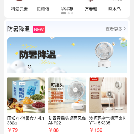
祥
科爱元素
贝师傅
华祥苑
万春和
啄木鸟
防暑降温
查看更多
NEW

田知府-消暑食方礼1
艾青春摇头桌面风扇
澳柯玛空气循环扇K
382g
AI-F22
YT-15K335
￥
79
￥
88
￥
139