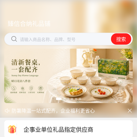
臻信合纳礼品铺
臻信合纳礼品铺


搜索
搜索
请输入商品名称、品牌、型号
请输入商品名称、品牌、型号
防暑降温一站式配齐，企业福利更省心
开学季礼品专区现已正式上线！


中秋礼品专区上线｜臻选团圆好礼
企事业单位礼品指定供应商