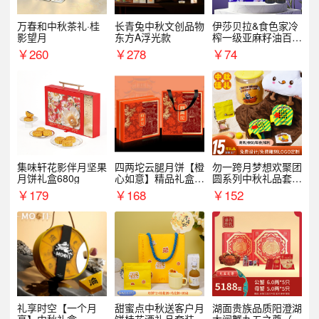
万春和中秋茶礼·桂
长青兔中秋文创品物
伊莎贝拉&食色家冷
影望月
东方A浮光款
榨一级亚麻籽油百紫
千红500ml*2礼盒
￥
260
￥
278
￥
74
集味轩花影伴月坚果
四两坨云腿月饼【橙
勿一跨月梦想欢聚团
月饼礼盒680g
心如意】精品礼盒4
圆系列中秋礼品套装
50g/盒
企业送客户商务伴手
￥
179
￥
168
￥
152
礼
礼享时空【一个月
甜蜜点中秋送客户月
湖面贵族品质阳澄湖