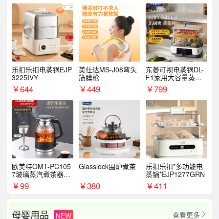
乐扣乐扣电蒸锅EJP
美仕达MS-J08弯头
东菱可视电蒸锅DL-
3225IVY
筋膜枪
F1家用大容量蒸炖
锅
￥
644
￥
449
￥
799
欧美特OMT-PC105
Glasslock围炉煮茶
乐扣乐扣*多功能电
7玻璃蒸汽煮茶器黑
蒸锅*EJP1277GRN
茶泡茶具茶壶花茶壶
￥
99
￥
380
￥
411
母婴用品
查看更多
NEW
