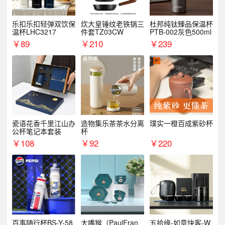
乐扣乐扣轻弹双饮保
炊大皇锤纹老铁锅三
杜邦纯钛臻品保温杯
温杯LHC3217
件套TZ03CW
PTB-002灰色500ml
￥
89
￥
210
￥
239
瓷语花香千里江山办
造物集乐茶茶水分离
璞实一橙百成紫砂杯
公杯笔记本套装
杯
￥
108
￥
92
￥
220
百事随行杯BS-Y-58
大嘴猴（PaulFran
五拾缘-如意快客-W