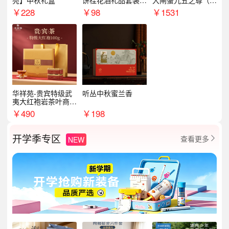
亮】中秋礼盒
饼桂花酒礼品套装D
大闸蟹九五之尊（卡
AL1377
券）5188型
￥
228
￥
98
￥
1531
华祥苑-贵宾特级武
听丛中秋蜜兰香
夷大红袍岩茶叶商务
礼盒中秋节送长辈1
￥
490
￥
198
00g
开学季专区
查看更多
NEW
