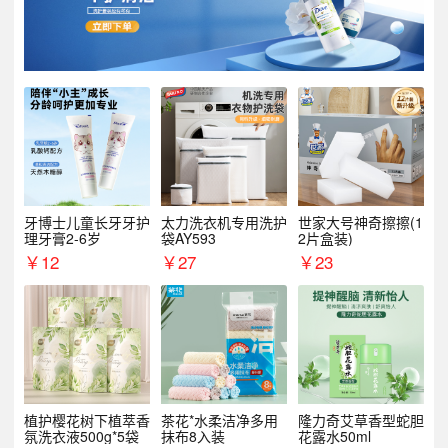
牙博士儿童长牙牙护
太力洗衣机专用洗护
世家大号神奇擦擦(1
理牙膏2-6岁
袋AY593
2片盒装)
￥
12
￥
27
￥
23
植护樱花树下植萃香
茶花*水柔洁净多用
隆力奇艾草香型蛇胆
氛洗衣液500g*5袋
抹布8入装
花露水50ml