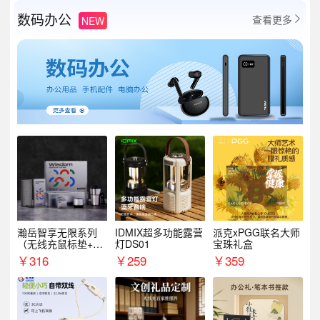
数码办公
查看更多
NEW

瀚岳智享无限系列
IDMIX超多功能露营
派克xPGG联名大师
（无线充鼠标垫+飞
灯DS01
宝珠礼盒
利浦音响+乐扣咖啡
￥
316
￥
259
￥
359
杯）