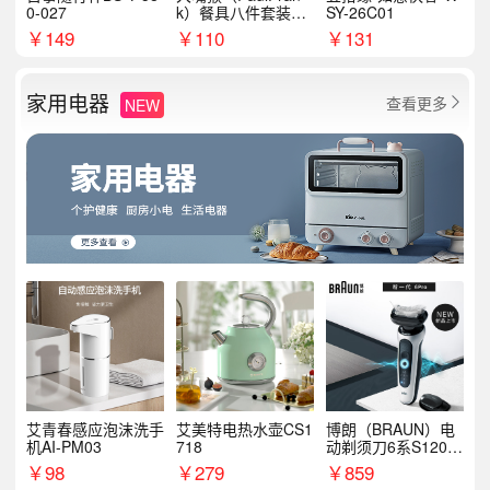
0-027
k）餐具八件套装HC
SY-26C01
T6007
￥
149
￥
110
￥
131
家用电器
查看更多
NEW

艾青春感应泡沫洗手
艾美特电热水壶CS1
博朗（BRAUN）电
机AI-PM03
718
动剃须刀6系S1200
S
￥
98
￥
279
￥
859