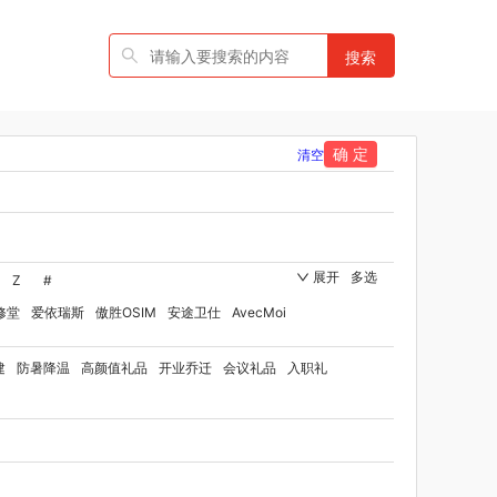
搜索
确 定
清空
展开
多选
Z
#
修堂
爱依瑞斯
傲胜OSIM
安途卫仕
AvecMoi
国者
艾瑞迪
艾博菲
澳莉维亚
爱沃可
建
防暑降温
高颜值礼品
开业乔迁
会议礼品
入职礼
ST
比顿
宝威玛
百丽安娜
伯纳德
贝师傅
品牌方）
班歌
拜灭士
宝堂马氏铺子
品
百草味（代理商）
贝洛可
八方礼
BRUNO
博洋家纺（代理商）
博洋宝贝
碧云泉