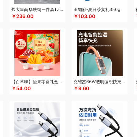
酷乐登
Kappa
康恩贝
可美瑞特
酷博
克洛特
酷龙达
康铭
康夫
咖博士
炊大皇尚华铁锅三件套TZ03SH-D
田知府-夏日茶宴礼350g
￥236.00
￥103.00
蛙
可益康
康佳
科沃斯
柯乐希
康巴赫（锅具类）
康巴赫（餐具类）
康尔馨
)
隆力奇
兰士顿
LUING BOX
连邦
乐而雅
浪莎
立家
蓝月亮
朗思LANEX
旅文行艺
丽耳
朗朗鑫空
联创
丽特斐
绿巨能
伦敦雾
乐美雅（杯壶类）
理
来伊份
蓝月亮
罗莱超柔床品
乐千厨
LG生活健康
乐视
邻鹿
立时olayks
乐
罗蒙
邻家饭香
乐的
李良济
陇间柒月
六神
徕芬
澜沧古茶
联合利华
乐美雅
龙虎
LOVO乐蜗
乐上/LEXON
利仁
凌美
loomoo乐默
乐扣乐扣
乐班
礼颂
西姆
牧高笛
momo（杯壶）
蜜丝婷
米技
迈卡罗
摩飞电器
梦百合
民间造物
立方
米妹妹
鸣盏
咪鼠
猫王收音机
唛恪
魔声
棉芽
MIDU咪依度
momo
慕
C6A15C
【百草味】坚果零食礼盒-508g（果真好运）
克维杰66W透明编织快充线1米橙色KV-AC6A10C
木之礼
摩米士
摩礼
觅芳境
美穗吉家
MOVA
名物
梦洁
摩飞个护
尼诺里
￥54.00
￥9.60
 （线下款）
诺诗曼
南方寝饰
NNB
挪客
南纬三七
旎旎贝师傅
奈雪茶院
奈
&Home
欧丽薇兰
欧锐铂
paperblanks
片仔癀
PANDA熊猫
普陀山
攀高 pan
问
清风
青锦
全棉时代
庆润
浅香（包销款）
全格
雀巢
浅香
趣游帮
敲打
耀
七西
锐致
润本（套装）
润培
瑞驰SWICKY
荣事达小电（包销款）
润心
柔刻
荣事达（品牌方）
睿嫣
荣事达
容思格
荣诚
润本
睿嫣润膏
认养一头