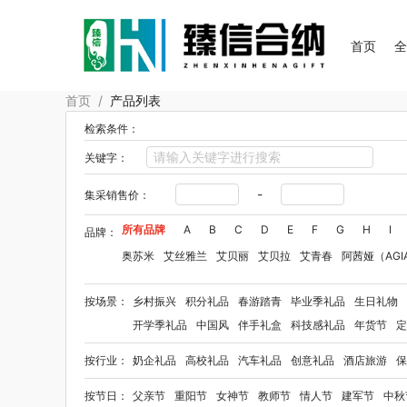
首页
首页
/
产品列表
检索条件：
关键字：
-
集采销售价：
所有品牌
A
B
C
D
E
F
G
H
I
品牌：
奥苏米
艾丝雅兰
艾贝丽
艾贝拉
艾青春
阿茜娅（AGI
Aroma Light
阿格利司
爱尔沃
艾优Apiyoo
奥妙
奥佳
按场景：
乡村振兴
积分礼品
春游踏青
毕业季礼品
生日礼物
爱华仕OIWAS
奥帝尔（包销款）
敖东
奥罗拉aurora
开学季礼品
中国风
伴手礼盒
科技感礼品
年货节
定
佰乐扣
笨笨马
半亩花田
拜格
贝弗伦
布鲁诺
卜珂
按行业：
奶企礼品
高校礼品
汽车礼品
创意礼品
酒店旅游
保
毕加索（文具类）
宝洁
百事（饮具类）
bbdd
八马
柏缇
笔下
巴赫约翰
豹牌（套装）
保卫蛋蛋
彼加曼
按节日：
父亲节
重阳节
女神节
教师节
情人节
建军节
中秋