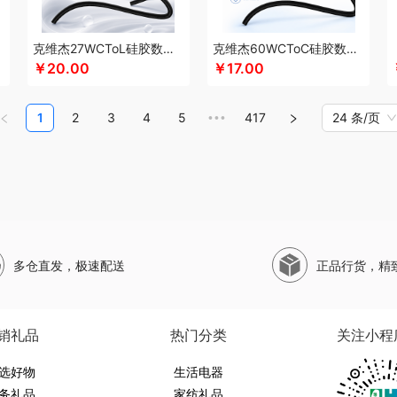
珀莱
山萃
狮峰
蔬果园
双立人
SWISS MILITARY
圣伦西尼
顺鑫鑫源
帅康
斯凯奇SKECHERS
韶音
思响
生活演异
SHERIDAN喜来登
三头鹰
苏菲
苏
克维杰27WCToL硅胶数据线黑色1MKV-CL10S
克维杰60WCToC硅胶数据线黑色1MKV-CC10S
水SANSUI
SKG
SWEGEAR+（斯维格尔）
穗格氏
赛文兔
首佩
尚陵
十月初
￥20.00
￥17.00
子作
石头
晒瑞
思薇科林
三胖蛋
宋朝
赛黄金
斯阁睿
三只松鼠
三只松鼠
野源粮
世净
索哈曼
诗丹柔
随享星巴克
思钢
苏泊尔（杯壶）
so.home
圣
1
2
3
4
5
417
24 条/页
•••
甜蜜点
TCL
Tower
TKK
贪吃猫
天蕴
特美刻
太力
听丛
田蜜日记
T.J.H
9
途雅
她妍社
途帮
UOMI
usmile笑容加
UOOPINS
VANOW范洛
VVC
五
文曲星
五拾缘
万格
唯我
无印良品
万益蓝
万仟堂
万象
温仑山VELOSAN
熊
威露士
微果
W&P
文石
维科
王者荣耀
WayourCare
万春和
无印良品（
ER/威戈
勿一
新宝SAMPO
夏普
夕多
西屋（运动户外）
西屋（冰洗类）
小
多仓直发，极速配送
正品行货，精
销款）
西莱森
夏普SHARP
星巴克
小胖爪
小画仙
雪糕大师
先锋
小天鹅
星
西屋（小家电）
星巴克（杯壶/包袋）
新秀丽
小熊（Bear）
小白熊
玺魁
锡
熊
形象派
心缘堂
新鲜生活
鲜记
新宝堂
西屋（个护类）
向物
鲜品屋
希
销礼品
热门分类
关注小程
达
燕之坊
牙博士
雅诗兰黛
云鲸
伊莎贝拉
昀品堂
云上好食光
秞夏
鱼玥
勒
选好物
元朗荣华
友望
雅鹿
优竹世家
生活电器
右心
一辈子
尹谜
俞兆林
艺色
音颜
怡
务礼品
家纺礼品
英红（包销款）
佑美
姚生记
渝情渝礼
壹礼物
雅琅晶
银小燕
雅觅
驿客