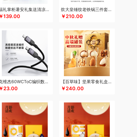
keep
康宁
可可满分
康巴赫（包销款）
福礼掌柜暑安礼集送清凉礼盒
炊大皇锤纹老铁锅三件套TZ03CW
￥139.00
￥210.00
凯洛诗
科普菲
K.S.
kaco
克莉娜
罗莱 超柔床品
粒上皇
礼享时空
路悠悠
然
乐扣乐扣（箱包杯壶）
洛克星球
立白
莱克
心
绿鼻子
乐厨贺鲤
龙的
乐养优品
绿帝
（餐具类）
罗莱
罗尔仕
岭味
礼卡通福
如意
隆福源
粮佰年
米贝丽
猫和老鼠
漫沃星系
睦一
MEPRA
MUZILI
Mamoru
思苏菲娜
美荻斯
秒秒测
慕思
萌感觉
克维杰60WCToC编织数据线黑色1MKV-CC10N
【百草味】坚果零食礼盒-1120g（凤彩瑞章）
拉
奈雪的茶
纽曼Newmine
逆夏
南方黑芝麻
￥23.00
￥240.00
斯派索
内野UCHINO
偶点OIDIRE
OOU
欧乐B
gaO
鹏程
盼盼
普沃达
品存
鹏翼
品胜
熊
七匹狼
秦唐宋
洽洽
全锦
杞里香
千禾
如水
锐珀尔
瑞幸咖啡
锐思RECCI
牛
润本（套装类）
蕊丝坊
顺然
实丰文化