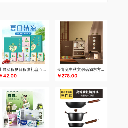
汀
车管家
厨创妈咪
超维
初方
彩虹
川崎
瓷咖什
长寿花
潮满峰
蚕花娘娘
蔡府
尼（数码类）
多采自然
滴露
大地极物
独特艾琳
大三湘
杜邦
东客集
大荒金老农
戴可思
敦煌研究院
度华
）
凤凰
富光
飞利浦（按摩/净水类）
飞亚达
孚日家纺
菲斯宝finsybo
富佑嘉（FU+）
纷刻
氛围部落
芳恩家纺
浮士德
国济堂
桂语轩
GUGE 谷格
宫廷传奇
高原宏
固本堂
山野源粮夏日粮缘礼盒五谷杂粮组合绿豆冰糖红枣清凉粥礼包
长青兔中秋文创品物东方A浮光款
￥42.00
￥278.00
面贵族
浩瀚
海尔
豪森活
皇冠
华祥苑
海信
斛生记
黄天鹅
花花公子
胡姬花
赫兰希
汉印
花西子
虎牌
瑾明礼
江中猴姑
君乐宝
佳绮利
Jeko&Jeko
商）
久久丫
佳沃
几梦
疆果乐
疆果果
金龙鱼（代理商）
JBL
锦知兴
金帆
极鲜港
堂
今粮道
京意之选
卡士
咖世家costa