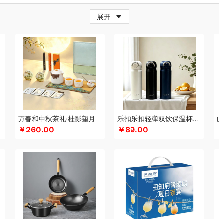
牛
超人
茶的想象
採光
炊大皇
柴火大院
藏兮
春枝漫野
橙心果匠
茶花
茶
展开
小家电）
传应
瓷语花香
茶马世家
聪鲸
川美臣
承夏文化
陈克明
CIMI西麦
（个护类）
错山
大迈
多样屋TAYOHYA
丁小宴
DGI
大嘴猴
都乐Dole
迪士
珥
得力
稻梁菽
吨吨
大嘴猴（杯壶厨具雨伞
德菲摩尔
哆啦A梦
东菱
东方沁
尼（儿童类）
德亚
黛悦
大益茶
大希地
东悦
朵彩
德芙
Debo德铂
东小燕
漫步者
ELLE
engue恩谷
EILEi
folli follie
福礼掌柜
芬神
凡士林
富光（专供款
梵沐
富昌（定制款）
法国啄木鸟
福临门
非一FETANA
富安娜
方家铺子
包销款1）
飞科
飞图乐
飞利浦新安怡
菲驰
富安娜（包销款）
福东海
斧头牌
化
共禾京品
Glasslock
姑苏渔歌
观墨
果兹
格兰大地
冠军
格沫
宫廷匠心
万春和中秋茶礼·桂影望月
乐扣乐扣轻弹双饮保温杯LHC3217
￥260.00
￥89.00
帮子熏鸡
固特异
歌力思
古菲斯
护舒宝
呼也
瀚岳文化
海蓝之谜
皇上皇
湖
帝
HOLOHOLO
华美
花点时间
何大屋
火象
HOYO厚祐
宏太
幻响
好视力
哈尔斯
海尔（按摩类）
恒源祥（箱包）
和正
好丽友
贺瑞
海尔Haier
斛生元
心
花卉诗
海中御宴
宏石家纺
海天（调味品）
皇家粮仓
I&W
洁玉
景福莱
鱼（包销款）
江中食疗
君华仕
锦礼
几素
极地物种
匠心萌宠
洁丽雅（代理
RY
津乔
佳帮手
聚康缘
金丝莉
京润堂
集味轩
靖滋莲
洁丽雅
吉米
锦华
六福吉祥
九阳（代理商）
金镶玉
极时代
洁柔
嘉禾月
聚运鑫
金满席
京荟