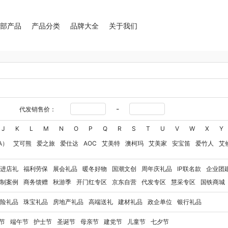
全部产品
产品分类
品牌大全
关于我们
-
代发销售价：
J
K
L
M
N
O
P
Q
R
S
T
U
V
W
X
Y
A）
艾可熊
爱之旅
爱仕达
AOC
艾美特
澳柯玛
艾美家
安宝笛
爱竹人
艾
华
艾得锐威
Amos亚摩斯
Alluflon阿路弗仑
爱国者（移动电源）
爱润丝婷
爱
进店礼
福利劳保
展会礼品
暖冬好物
国潮文创
周年庆礼品
IP联名款
企业团
奥利贝拉
奥朴兰诗
奥克斯
安迪芒果
艾美特（代理商）
艾姆德
白猫
勃曼
BT
制案例
商务馈赠
秋游季
开门红专区
京东自营
代发专区
慧采专区
国铁商城
八马（包销款）
博牌
博朗
暴雪
不汲不迫
倍轻松
巴米樂
百草味
博洋家纺（
险礼品
珠宝礼品
房地产礼品
高端送礼
建材礼品
政企单位
银行礼品
豹牌（电器）
白大师
奔腾
Bernard Shaw 萧伯纳
博堡
保宁
北欧沃朗
白上寻
玻礼多蜜
八门虫社
北鼎
BKT
贝蒂斯
半亩川
百事食品
拜尔
bdo
保罗彼得
节
端午节
护士节
圣诞节
母亲节
建党节
儿童节
七夕节