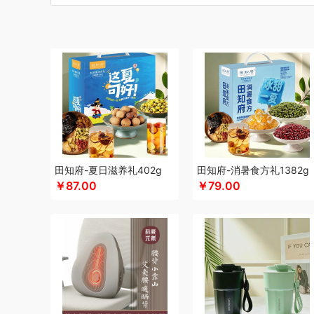
博莱克
博洋家居
倍瑞傲
北斗
倍思
巴天驽
BULL公
CMSH草莓生活
茶艺师
财滚滚
长青兔
厨邦
创维（
晨光
创维（手表类）
Cmierf Kuect （中国CKIR）
创维
德博莱
德力西
达令河谷
得一茶
地球叔叔
德则
德玛
杜邦（餐具类）
德世朗(DESLON)
邓禄普
度佰特
迪士
迪士尼（家纺类）
尔木萄
EPOT（东方韵）
EDIFIER
方然陶瓷
费雪
夫人燕窝
飞利浦（个护类）
富昌
纺王
飞利浦（厨电类）
飞利浦
飞利浦（音频类）
富安娜（
干饭饱饱熊
官栈
广州酒家（包销款）
个杯堂
故宫文
田知府-夏日滋养礼402g
田知府-消暑食方礼1382g
￥87.00
￥79.00
格米（包销款）
广州酒家
高洁丝
桂格
公爵
宫粮
沟
HYUNDAI（电器类）
HYUNDAI（数码类）
汉美驰
华
HARVIE&HUDSON
黄金果农
海氏
韩国777
恒源祥
红帕55度
海天（食用油）
虹薇
环球港
徽羚羊
汇可
九阳
九号
践程JeoyCosy
洁玉（定制款）
佳奥
金龙
家之礼
聚银家纺
JEEP
洁丽雅（包销款）
嘉唯JAHVE
金世尊
坚果投影
嘉庆斋
吉潮瑞鲜
金号
鲸选码头
金