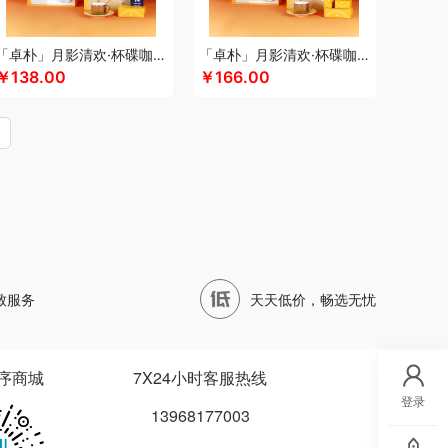
四两坨
声阔
四喜悠品
苏泊尔（代理商）
山本
泊尔
三利
蔬果园（代理商）
丝语棠
十二夏天
「卓朴」月影清欢·杯碟咖啡组
「卓朴」月影清欢·杯碟咖啡月饼组
五
诗裴丝
膳佳
睡洞
十朝创生
山生悦
￥138.00
￥166.00
（代理商）
世大家
施耐德
舒蕾（定制款）
德保罗
膳魔师（小家电）
思宜莱
水星家纺
ARREN
泰摩
田知府
唐励
泰梦
童启萌
唐惠
芳斋
威立世
丸美
外交官
万华茶林
尾桥下窑
沃隆
唯宝
万事利
沃品
威诗兰
代理商）
五丰黎红
王小卤
五谷磨房
物生物
天才
小度
小黄人
小茶MINIT
喜式
先科
致服务
天天低价，畅选无忧
龙港
象力
辛和园
信科
香度
汐屹
昔马
品源
杏花楼
心相印
蓄光
象印
西屋
诺
徐福记
易威斯堡
优品尚竹
易铂
悦湘湖
序商城
7X24小时客服热线
悠米UURMI
有色
圆创
优酷投影
悠拓者
登录
13968177003
乐雅
优铂
燕遇东方
怡莲
伊兰
遥里逊
元朗
宜合道
野小兽
亦佰味
禹鸿物予
悦滋木