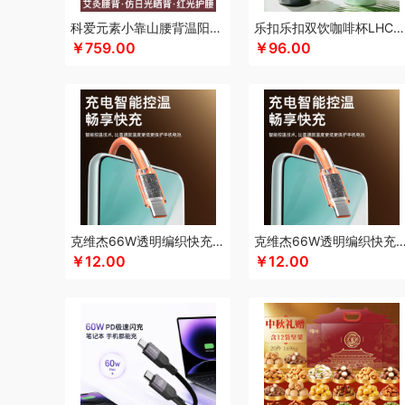
凯伦诗
凯亚仕
科朴优品KUUP
科爱元素
酷骑
科侬丹
科爱元素小靠山腰背温阳仪CI194A
乐扣乐扣双饮咖啡杯LHC4104
￥759.00
￥96.00
卡拉羊
凯诗捷
酷客者
酷彩
KEPO
嗑西西
卡宴
卡
可口可乐Coca Cola
科迈升
科洛
卡屋
陇间柒月(包销款
郎氏达
陆宝
罗莱 超柔床品
乐事
恋上鸭
联想
朗赫
乐扣乐扣（小家电）
洛得兰德
乐亨
雷允上
LAMPO
龙尖斛
蜡笔小新
利格
LK
乐扣乐扣（家居/小家电）
骆驼
罗技
罗比罗丹
领臣
立白（包销款）
泸溪河桃酥
梦洁家纺
摩动
咪然
美仕达
MiKACARD
美菱
马克
米狗（MEEEGOU）
墨小客
美的 Midea
马克图布
美
克维杰66W透明编织快充线2米橙色KV-AC6A20C
克维杰66W透明编织快充线1.5米橙色KV-A
莫德兰卡
芈瓷
觅菓
磨客
美能格Maxco
玛丽亚·古琦
￥12.00
￥12.00
纽曼Newsmy
纽曼Newmine（线上款）
纽曼Newmine
OUMETE欧美特
欧典梦娜
欧美达
欧克士/OKSJ
Only
PGG
派克
皮尔卡丹（皮具类）
璞实茶器
泉尔思
千
奇强
杞果小圣
清朴堂
启航雅居
沏一杯茶
千岛源
乾
荣事达厨具（包销款）
ROBAM老板
ROCK洛克
若生活