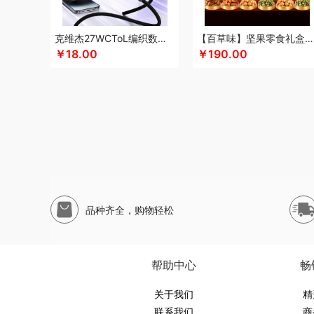
申魔
斯麦格smeg
塞外风
十足酷
松下
丝丽诺妃
思
尚烤佳
神田KANDA
闪极
睡眠博士
司崎库
思特嘉美
克维杰27WCToL编织数据线黑色1MKV-CL10N
【百草味】坚果零食礼盒-1696g（太和礼）
素言茶坊
生活元素
素觅
圣匠鲁班
舒客
三和松石
山
￥18.00
￥190.00
十月稻田
膳魔师（杯壶类）
史努比
尚明
胜源通
十八
索爱（个护类）
塞尔兰斯
塞那
圣耳
生辰钢
世家
山
途柏丽TOBERLIR
汤姆逊
拓岳
泰昌
天琴
汤臣倍健
淘艺轩
天生好果
TESIEN特斯恩
兔星星
途加
途马
T
韦尔伯特
完美日记
伍闰堂
味滋源（品牌方）
维米仕
沃莱
温仑山（电器类）
唯都
味滋源（包销款）
王大
無侘居
味滋源
皖亭
无穷
威基伍德
网易有道
WENG
品种齐全，购物轻松
新科Shinco
蟹满堂
新生代
小甘菊
喜临门
小狗（包
鲜禾鲜
鲜飨
小罐茶
修光明建盏
香畴
希么希
小霸王
西屋（风扇类）
小寻
香港小熊
西马龙
萱遇家纺
小仓
帮助中心
畅
云栖桦田
雅莉格丝
翼眠
柚家
云上布拉
姚朵朵
易路
优待
又见美物
关于我们
婴侍卫
裕道府
伊比萨
YOTTOY
伊弗
精
联系我们
商
元黍
萤石
雍双堂
伊莱克斯
亿瞬间
原初格物
姚淑先