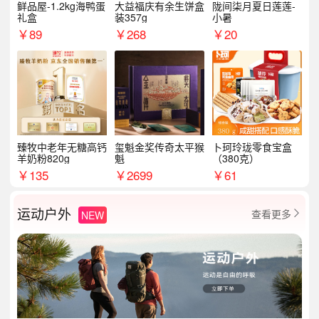
鲜品屋-1.2kg海鸭蛋
大益福庆有余生饼盒
陇间柒月夏日莲莲-
礼盒
装357g
小暑
￥
89
￥
268
￥
20
臻牧中老年无糖高钙
玺魁金奖传奇太平猴
卜珂玲珑零食宝盒
羊奶粉820g
魁
（380克）
￥
135
￥
2699
￥
61
运动户外
查看更多
NEW
