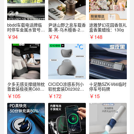
bbdd车载电话牌临
尹谜山野之息车载香
途雅梦幻花园香氛礼
时停车金属水管号码
薰-黑-乌木檀香-200
盒香薰蜡烛：130g
牌可隐藏创意趣味
g
￥
94
￥
74
￥
148
夕多无感支撑缝隙枕
CICIDO凉感系列小
十足酷SZK-V66临时
靠套装极夜黑C6003
软枕套装D023021+
停车号码牌
+C6004
D033031
￥
105
￥
172
￥
15