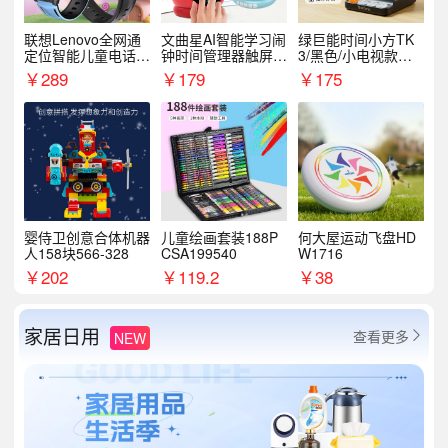
联想Lenovo全网通
文曲星AI智能学习闹
绿巨能时间小方TK
定位智能儿童电话手
钟时间管理器触屏N
3/黑色/小电视款【T
表A1
1pro
K3】
￥
289
￥
179
￥
175
婴侍卫创意合体机器
儿童绘画套装188P
何大屋运动飞盘HD
人158块566-328
CSA199540
W1716
￥
202
￥
119.2
￥
38
家居日用
查看更多
NEW
