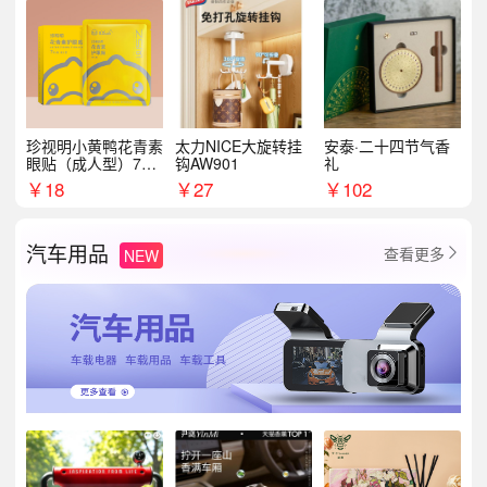
珍视明小黄鸭花青素
太力NICE大旋转挂
安泰·二十四节气香
眼贴（成人型）7对/
钩AW901
礼
盒
￥
18
￥
27
￥
102
汽车用品
查看更多
NEW
