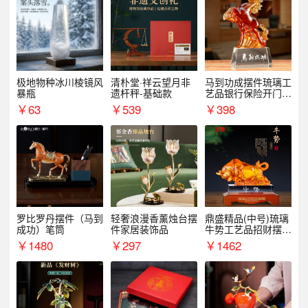
极地物种冰川棱镜风
清朴堂·祥云望月非
马到功成摆件琉璃工
暴瓶
遗杆秤-基础款
艺品银行保险开门红
周年庆典伴手礼表彰
￥
63
￥
539
￥
398
礼品
罗比罗丹摆件（马到
轻奢浪漫香薰烛台摆
鼎盛精品(中号)琉璃
成功）笔筒
件家居装饰品
牛势工艺品招财摆件
银行企业商务上市礼
￥
1480
￥
297
￥
1462
品