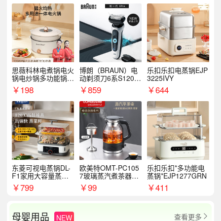
思薇科林电煮锅电火
博朗（BRAUN）电
乐扣乐扣电蒸锅EJP
锅电炒锅多功能锅电
动剃须刀6系S1200
3225IVY
热锅泡面小电锅
S
￥
198
￥
859
￥
644
东菱可视电蒸锅DL-
欧美特OMT-PC105
乐扣乐扣*多功能电
F1家用大容量蒸炖
7玻璃蒸汽煮茶器黑
蒸锅*EJP1277GRN
锅
茶泡茶具茶壶花茶壶
￥
799
￥
99
￥
411
母婴用品
查看更多
NEW
