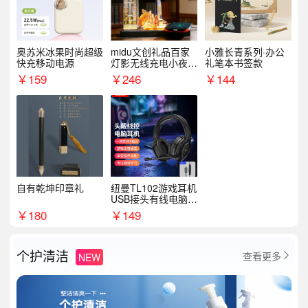
奥苏米冰果时尚超级
midu文创礼品百家
小雅长青系列·办公
快充移动电源
灯影无线充电小夜灯
礼笔本书签款
纪念礼品定制
￥
159
￥
246
￥
144
自有乾坤印章礼
纽曼TL102游戏耳机
USB接头有线电脑耳
机耳麦
￥
180
￥
149
个护清洁
查看更多
NEW
