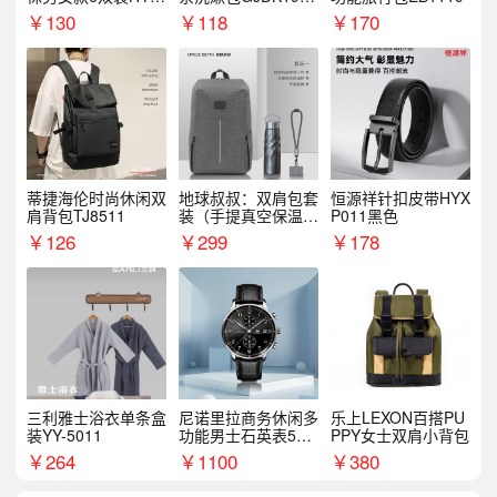
068WZ
1
￥
130
￥
118
￥
170
蒂捷海伦时尚休闲双
地球叔叔：双肩包套
恒源祥针扣皮带HYX
肩背包TJ8511
装（手提真空保温杯
P011黑色
+手机挂绳）
￥
126
￥
299
￥
178
三利雅士浴衣单条盒
尼诺里拉商务休闲多
乐上LEXON百搭PU
装YY-5011
功能男士石英表510
PPY女士双肩小背包
05
￥
264
￥
1100
￥
380