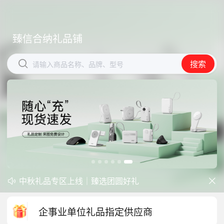
臻信合纳礼品铺
臻信合纳礼品铺


搜索
搜索
请输入商品名称、品牌、型号
请输入商品名称、品牌、型号
中秋礼品专区上线｜臻选团圆好礼
防暑降温一站式配齐，企业福利更省心


开学季礼品专区现已正式上线！
企事业单位礼品指定供应商