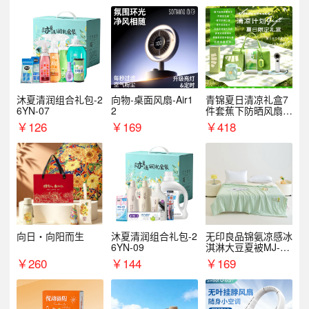
沐夏清润组合礼包-2
向物-桌面风扇-Air1
青锦夏日清凉礼盒7
6YN-07
2
件套蕉下防晒风扇员
工福利端午伴手礼企
￥
126
￥
169
￥
418
业定制
向日・向阳而生
沐夏清润组合礼包-2
无印良品锦氨凉感冰
6YN-09
淇淋大豆夏被MJ-B2
025-0193
￥
260
￥
144
￥
169