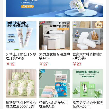
牙博士儿童长牙牙护
太力洗衣机专用洗护
世家大号神奇擦擦(1
理牙膏2-6岁
袋AY593
2片盒装)
￥
12
￥
27
￥
23
植护樱花树下植萃香
茶花*水柔洁净多用
隆力奇艾草香型蛇胆
氛洗衣液500g*5袋
抹布8入装
花露水50ml