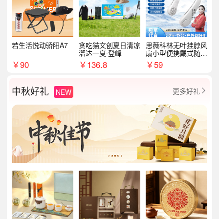
若生活悦动骄阳A7
贪吃猫文创夏日清凉
思薇科林无叶挂脖风
溜达一夏·登峰
扇小型便携戴式随身
挂脖子降温神器
￥
90
￥
136.8
￥
59
中秋好礼
更多好礼
NEW
