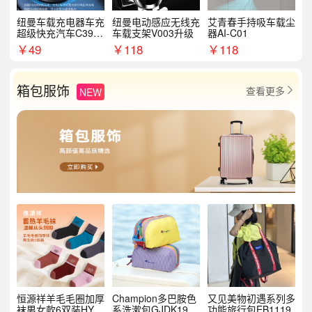
纽曼车载充电器车充
纽曼电动感应无线充
艾青春手持吸车载尘
超级快充汽车C39提
车载支架V003升级
器AI-C01
手拉环
￥
49
￥
118
￥
118
箱包服饰
查看更多
NEW

恒源祥羊毛毛圈加厚
Champion多巴胺色
又见美物初遇系列多
袜男女款6双装HYX
系洗漱包GJDK19R
功能旅行包EB1119