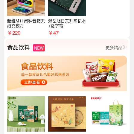
超维M11闹钟音箱无
瀚岳旭日东升笔记本
线充夜灯
+签字笔
￥
220
￥
47
食品饮料
更多精品
NEW
