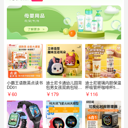
小霸王语数英点读书
迪士尼卡通幼儿园背
迪士尼玻璃内胆保温
DD01
包男女孩双肩包轻便
杯吸管杯咖啡杯530
可爱小背包B20107
MLH15135
￥
60
￥
179
￥
116