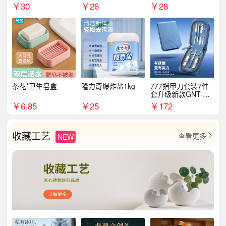
￥
30
￥
26
￥
28
茶花*卫生皂盒
隆力奇爆炸盐1kg
777指甲刀套装7件
套升级新款GNT-PM
072
￥
6.85
￥
25
￥
172
收藏工艺
查看更多
NEW
