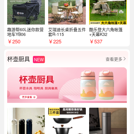
趣游帮60L迷你款营
艾瑞迪长桌折叠五件
酷乐登大六角帐篷
地车YB06
套R-115
+天幕K32
￥
250
￥
225
￥
537
杯壶厨具
查看更多
NEW
