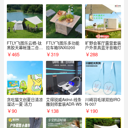
FTLY飞图乐云栖-钛
FTLY飞图乐多功能
旷野会客厅露营套装
黑胶天幕帐篷二合一
拉车箱SNX0200
户外茶具蓝牙音箱灯
TMTZ0201
￥
465
￥
319
￥
288
贪吃猫文创夏日清凉
艾得锐威Aidrvi-线条
川崎羽毛球双拍IRO
溜达一夏·活力
雕刻师套装ADR-W5
N-007
￥
90
￥
138
￥
190