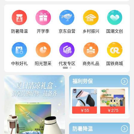
防暑降温
开学季
京东自营
乡村振兴
国潮文创
中秋好礼
阳光慧采
代发专区
商务礼品
国铁商城
福利劳保
￥55
￥275
防暑降温