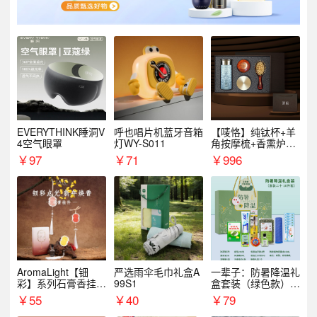
EVERYTHINK睡洞V
呼也唱片机蓝牙音箱
【唛恪】纯钛杯+羊
4空气眼罩
灯WY-S011
角按摩梳+香熏炉
+气垫梳
￥
97
￥
71
￥
996
AromaLight【钿
严选雨伞毛巾礼盒A
一辈子：防暑降温礼
彩】系列石膏香挂
99S1
盒套装（绿色款）支
（代发香味随机）
持自由搭配
￥
55
￥
40
￥
79