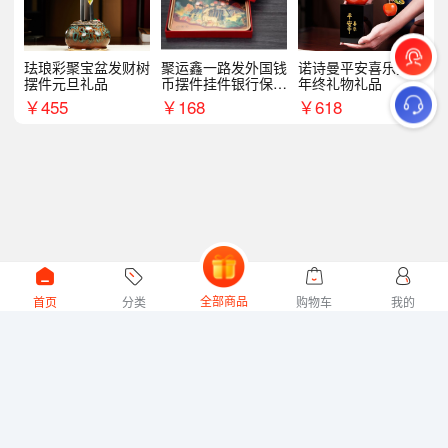
珐琅彩聚宝盆发财树
聚运鑫一路发外国钱
诺诗曼平安喜乐摆件
摆件元旦礼品
币摆件挂件银行保险
年终礼物礼品
商务礼
￥
455
￥
168
￥
618
全部商品
首页
分类
购物车
我的
微礼网技术支持