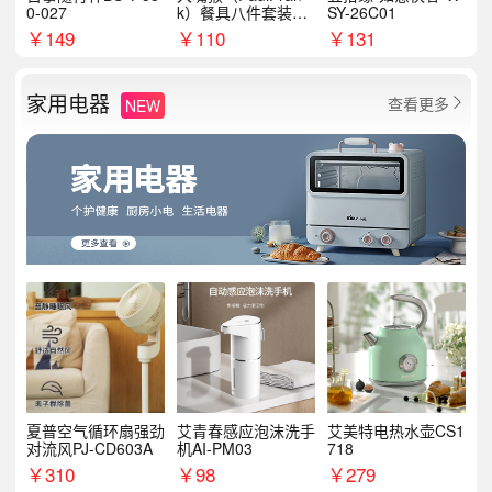
0-027
k）餐具八件套装HC
SY-26C01
T6007
￥
149
￥
110
￥
131
家用电器
查看更多
NEW

夏普空气循环扇强劲
艾青春感应泡沫洗手
艾美特电热水壶CS1
对流风PJ-CD603A
机AI-PM03
718
￥
310
￥
98
￥
279