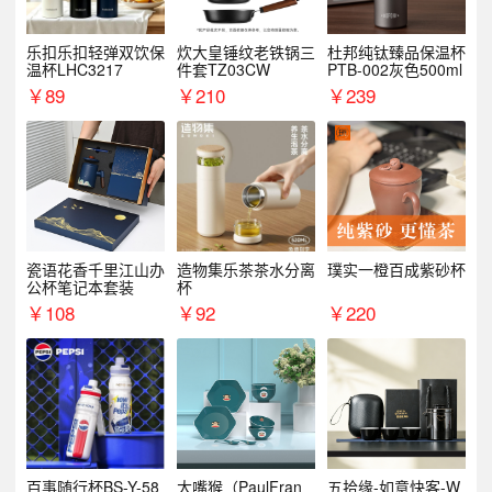
乐扣乐扣轻弹双饮保
炊大皇锤纹老铁锅三
杜邦纯钛臻品保温杯
温杯LHC3217
件套TZ03CW
PTB-002灰色500ml
￥
89
￥
210
￥
239
瓷语花香千里江山办
造物集乐茶茶水分离
璞实一橙百成紫砂杯
公杯笔记本套装
杯
￥
108
￥
92
￥
220
百事随行杯BS-Y-58
大嘴猴（PaulFran
五拾缘-如意快客-W