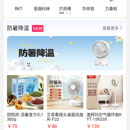
祥
BKT
思薇科林
贝师傅
华祥苑
万春和
防暑降温
查看更多
NEW

田知府-消暑食方礼1
艾青春摇头桌面风扇
澳柯玛空气循环扇K
382g
AI-F22
YT-15K335
￥
79
￥
88
￥
139