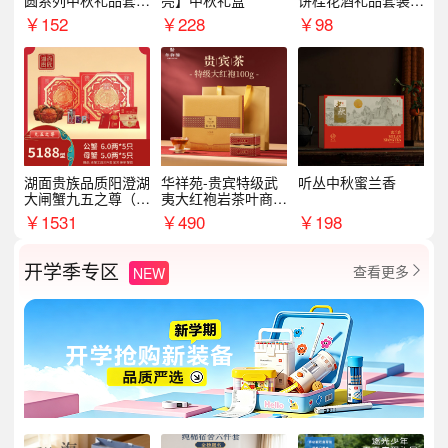
圆系列中秋礼品套装
亮】中秋礼盒
饼桂花酒礼品套装D
企业送客户商务伴手
AL1377
￥
152
￥
228
￥
98
礼
湖面贵族品质阳澄湖
华祥苑-贵宾特级武
听丛中秋蜜兰香
大闸蟹九五之尊（卡
夷大红袍岩茶叶商务
券）5188型
礼盒中秋节送长辈1
￥
1531
￥
490
￥
198
00g
开学季专区
查看更多
NEW
