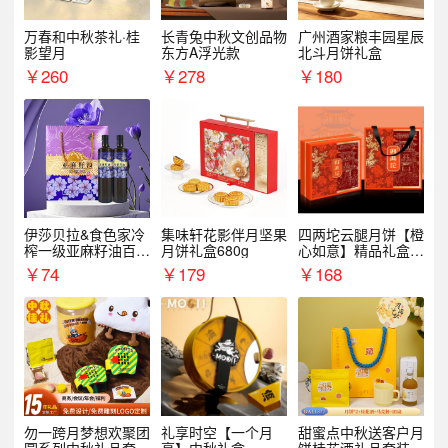
万春和中秋茶礼·桂
长青兔中秋文创品物
广州酒家粮丰园星辰
影望月
东方A浮光款
北斗月饼礼盒
￥
260
￥
278
￥
180
伊莎贝拉&食色家冷
集味轩花影伴月坚果
四两坨云腿月饼【橙
榨一级亚麻籽油百紫
月饼礼盒680g
心如意】精品礼盒4
千红500ml*2礼盒
50g/盒
￥
74
￥
179
￥
168
勿一跨月梦想欢聚团
礼享时空【一个月
甜蜜点中秋送客户月