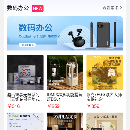
数码办公
查看更多
NEW

瀚岳智享无限系列
IDMIX超多功能露营
派克xPGG联名大师
（无线充鼠标垫+飞
灯DS01
宝珠礼盒
利浦音响+乐扣咖啡
￥
316
￥
259
￥
359
杯）