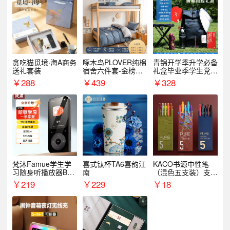
贪吃猫觅境·海A商务
啄木鸟PLOVER纯棉
青锦开学季升学必备
送礼套装
宿舍六件套-金榜题
礼盒毕业季学生党户
名
外出行备考装备礼品
￥
288
￥
439
￥
328
梵沐Famue学生学
喜式钛杯TA6喜韵江
KACO书源中性笔
习随身听播放器BL1
南
（混色五支装）支持
5（64G）
logo定制
￥
219
￥
229
￥
18