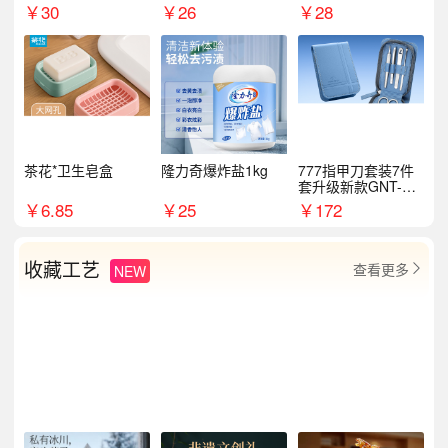
￥
30
￥
26
￥
28
茶花*卫生皂盒
隆力奇爆炸盐1kg
777指甲刀套装7件
套升级新款GNT-PM
072
￥
6.85
￥
25
￥
172
收藏工艺
查看更多
NEW
