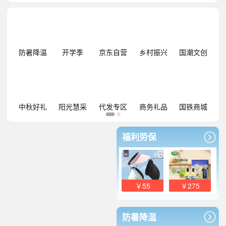
防暑降温
开学季
京东自营
乡村振兴
国潮文创
中秋好礼
阳光慧采
代发专区
商务礼品
国铁商城
福利劳保
￥55
￥275
防暑降温