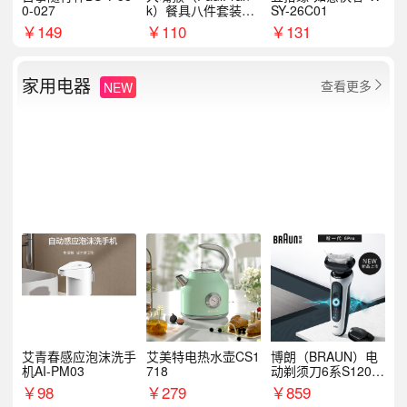
0-027
k）餐具八件套装HC
SY-26C01
T6007
￥
149
￥
110
￥
131
家用电器
查看更多
NEW

艾青春感应泡沫洗手
艾美特电热水壶CS1
博朗（BRAUN）电
机AI-PM03
718
动剃须刀6系S1200
S
￥
98
￥
279
￥
859