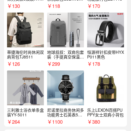
068WZ
1
￥
130
￥
118
￥
170
蒂捷海伦时尚休闲双
地球叔叔：双肩包套
恒源祥针扣皮带HYX
肩背包TJ8511
装（手提真空保温杯
P011黑色
+手机挂绳）
￥
126
￥
299
￥
178
三利雅士浴衣单条盒
尼诺里拉商务休闲多
乐上LEXON百搭PU
装YY-5011
功能男士石英表510
PPY女士双肩小背包
05
￥
264
￥
1100
￥
380