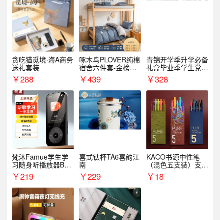
贪吃猫觅境·海A商务
啄木鸟PLOVER纯棉
青锦开学季升学必备
送礼套装
宿舍六件套-金榜题
礼盒毕业季学生党户
名
外出行备考装备礼品
￥
288
￥
439
￥
328
梵沐Famue学生学
喜式钛杯TA6喜韵江
KACO书源中性笔
习随身听播放器BL1
南
（混色五支装）支持
5（64G）
logo定制
￥
219
￥
229
￥
18