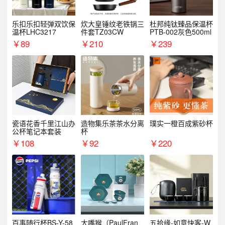
乐扣乐扣轻弹双饮保
炊大皇锤纹老铁锅三
杜邦纯钛臻品保温杯
温杯LHC3217
件套TZ03CW
PTB-002灰色500ml
￥
89
￥
210
￥
239
瓷语花香千里江山办
造物集乐茶茶水分离
璞实一橙百成紫砂杯
公杯笔记本套装
杯
￥
108
￥
92
￥
220
百事随行杯BS-Y-58
大嘴猴（PaulFran
五拾缘-如意快客-W