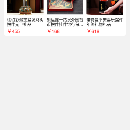
珐琅彩聚宝盆发财树
聚运鑫一路发外国钱
诺诗曼平安喜乐摆件
摆件元旦礼品
币摆件挂件银行保险
年终礼物礼品
商务礼
￥
455
￥
168
￥
618