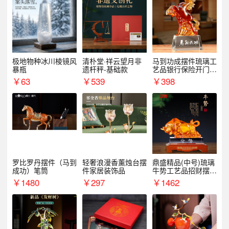
极地物种冰川棱镜风
清朴堂·祥云望月非
马到功成摆件琉璃工
暴瓶
遗杆秤-基础款
艺品银行保险开门红
周年庆典伴手礼表彰
￥
63
￥
539
￥
398
礼品
罗比罗丹摆件（马到
轻奢浪漫香薰烛台摆
鼎盛精品(中号)琉璃
成功）笔筒
件家居装饰品
牛势工艺品招财摆件
银行企业商务上市礼
￥
1480
￥
297
￥
1462
品