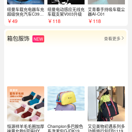
纽曼车载充电器车充
纽曼电动感应无线充
艾青春手持吸车载尘
超级快充汽车C39提
车载支架V003升级
器AI-C01
手拉环
￥
49
￥
118
￥
118
箱包服饰
查看更多
NEW

恒源祥羊毛毛圈加厚
Champion多巴胺色
又见美物初遇系列多
袜男女款6双装HYX
系洗漱包GJDK19R
功能旅行包EB1119