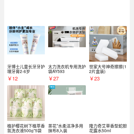
牙博士儿童长牙牙护
太力洗衣机专用洗护
世家大号神奇擦擦(1
理牙膏2-6岁
袋AY593
2片盒装)
￥
12
￥
27
￥
23
植护樱花树下植萃香
茶花*水柔洁净多用
隆力奇艾草香型蛇胆
氛洗衣液500g*5袋
抹布8入装
花露水50ml