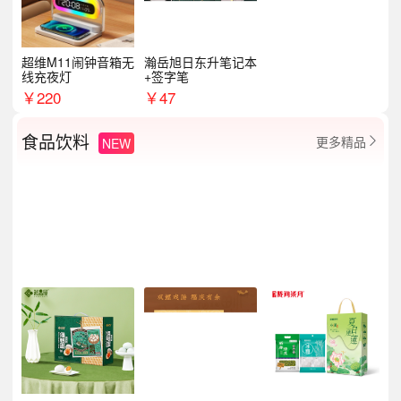
超维M11闹钟音箱无
瀚岳旭日东升笔记本
线充夜灯
+签字笔
￥
220
￥
47
食品饮料
更多精品
NEW
