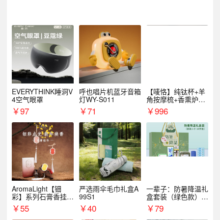
EVERYTHINK睡洞V
呼也唱片机蓝牙音箱
【唛恪】纯钛杯+羊
4空气眼罩
灯WY-S011
角按摩梳+香熏炉
+气垫梳
￥
97
￥
71
￥
996
AromaLight【钿
严选雨伞毛巾礼盒A
一辈子：防暑降温礼
彩】系列石膏香挂
99S1
盒套装（绿色款）支
（代发香味随机）
持自由搭配
￥
55
￥
40
￥
79