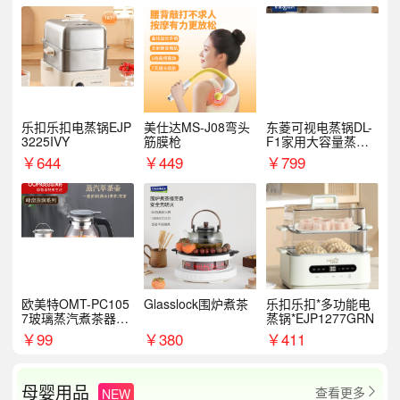
乐扣乐扣电蒸锅EJP
美仕达MS-J08弯头
东菱可视电蒸锅DL-
3225IVY
筋膜枪
F1家用大容量蒸炖
锅
￥
644
￥
449
￥
799
欧美特OMT-PC105
Glasslock围炉煮茶
乐扣乐扣*多功能电
7玻璃蒸汽煮茶器黑
蒸锅*EJP1277GRN
茶泡茶具茶壶花茶壶
￥
99
￥
380
￥
411
母婴用品
查看更多
NEW
