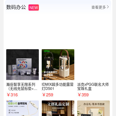
数码办公
查看更多
NEW

瀚岳智享无限系列
IDMIX超多功能露营
派克xPGG联名大师
（无线充鼠标垫+飞
灯DS01
宝珠礼盒
利浦音响+乐扣咖啡
￥
316
￥
259
￥
359
杯）