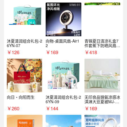
沐夏清润组合礼包-2
向物-桌面风扇-Air1
青锦夏日清凉礼盒7
6YN-07
2
件套蕉下防晒风扇员
工福利端午伴手礼企
￥
126
￥
169
￥
418
业定制
向日・向阳而生
沐夏清润组合礼包-2
无印良品锦氨凉感冰
6YN-09
淇淋大豆夏被MJ-B2
025-0193
￥
260
￥
144
￥
169