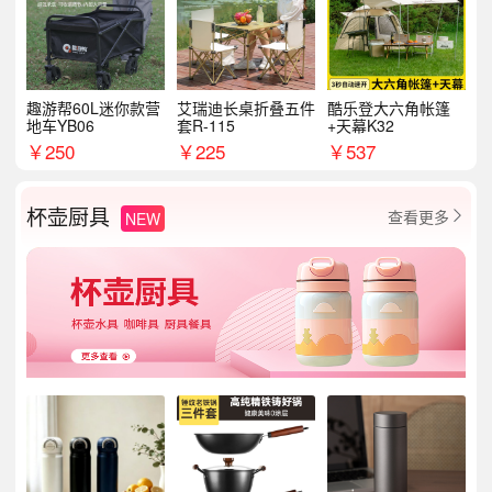
趣游帮60L迷你款营
艾瑞迪长桌折叠五件
酷乐登大六角帐篷
地车YB06
套R-115
+天幕K32
￥
250
￥
225
￥
537
杯壶厨具
查看更多
NEW
