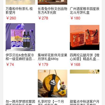
万春和中秋茶礼·桂
长青兔中秋文创品物
广州酒家粮丰园星辰
影望月
东方A浮光款
北斗月饼礼盒
￥
260
￥
278
￥
180
伊莎贝拉&食色家冷
集味轩花影伴月坚果
四两坨云腿月饼【橙
榨一级亚麻籽油百紫
月饼礼盒680g
心如意】精品礼盒4
千红500ml*2礼盒
50g/盒
￥
74
￥
179
￥
168
勿一跨月梦想欢聚团
礼享时空【一个月
甜蜜点中秋送客户月