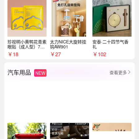
珍视明小黄鸭花青素
太力NICE大旋转挂
安泰·二十四节气香
眼贴（成人型）7对/
钩AW901
礼
盒
￥
18
￥
27
￥
102
汽车用品
查看更多
NEW
