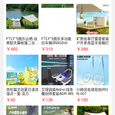
FTLY飞图乐云栖-钛
FTLY飞图乐多功能
旷野会客厅露营套装
黑胶天幕帐篷二合一
拉车箱SNX0200
户外茶具蓝牙音箱灯
TMTZ0201
￥
465
￥
319
￥
288
贪吃猫文创夏日清凉
艾得锐威Aidrvi-线条
川崎羽毛球双拍IRO
溜达一夏·活力
雕刻师套装ADR-W5
N-007
￥
90
￥
138
￥
190