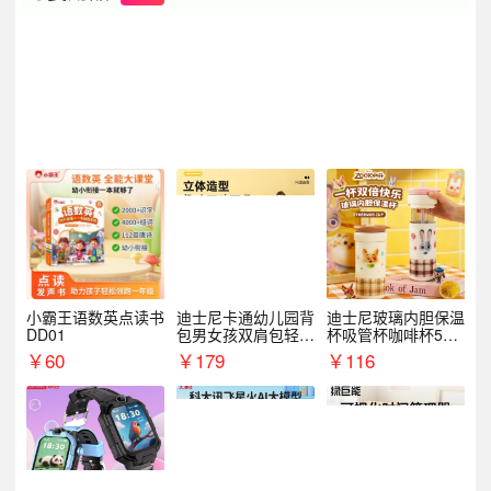
小霸王语数英点读书
迪士尼卡通幼儿园背
迪士尼玻璃内胆保温
DD01
包男女孩双肩包轻便
杯吸管杯咖啡杯530
可爱小背包B20107
MLH15135
￥
60
￥
179
￥
116