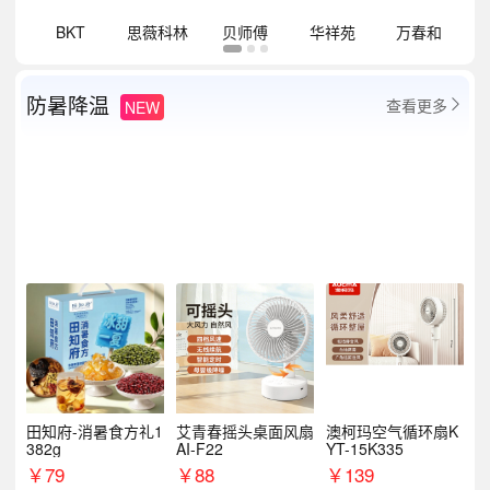
祥
BKT
思薇科林
贝师傅
华祥苑
万春和
防暑降温
查看更多
NEW

田知府-消暑食方礼1
艾青春摇头桌面风扇
澳柯玛空气循环扇K
382g
AI-F22
YT-15K335
￥
79
￥
88
￥
139