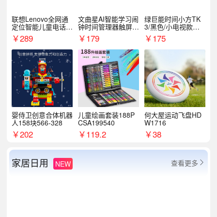
联想Lenovo全网通
文曲星AI智能学习闹
绿巨能时间小方TK
定位智能儿童电话手
钟时间管理器触屏N
3/黑色/小电视款【T
表A1
1pro
K3】
￥
289
￥
179
￥
175
婴侍卫创意合体机器
儿童绘画套装188P
何大屋运动飞盘HD
人158块566-328
CSA199540
W1716
￥
202
￥
119.2
￥
38
家居日用
查看更多
NEW
