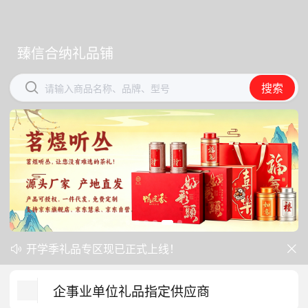
臻信合纳礼品铺
臻信合纳礼品铺


搜索
搜索
请输入商品名称、品牌、型号
请输入商品名称、品牌、型号
开学季礼品专区现已正式上线！
中秋礼品专区上线｜臻选团圆好礼


防暑降温一站式配齐，企业福利更省心
企事业单位礼品指定供应商