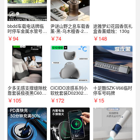
bbdd车载电话牌临
尹谜山野之息车载香
途雅梦幻花园香氛礼
时停车金属水管号码
薰-黑-乌木檀香-200
盒香薰蜡烛：130g
牌可隐藏创意趣味
g
￥
94
￥
74
￥
148
夕多无感支撑缝隙枕
CICIDO凉感系列小
十足酷SZK-V66临时
靠套装极夜黑C6003
软枕套装D023021+
停车号码牌
+C6004
D033031
￥
105
￥
172
￥
15