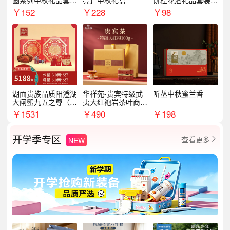
圆系列中秋礼品套装
亮】中秋礼盒
饼桂花酒礼品套装D
企业送客户商务伴手
AL1377
￥
152
￥
228
￥
98
礼
湖面贵族品质阳澄湖
华祥苑-贵宾特级武
听丛中秋蜜兰香
大闸蟹九五之尊（卡
夷大红袍岩茶叶商务
券）5188型
礼盒中秋节送长辈1
￥
1531
￥
490
￥
198
00g
开学季专区
查看更多
NEW
