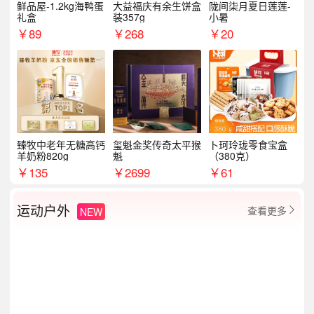
鲜品屋-1.2kg海鸭蛋
大益福庆有余生饼盒
陇间柒月夏日莲莲-
礼盒
装357g
小暑
￥
89
￥
268
￥
20
臻牧中老年无糖高钙
玺魁金奖传奇太平猴
卜珂玲珑零食宝盒
羊奶粉820g
魁
（380克）
￥
135
￥
2699
￥
61
运动户外
查看更多
NEW
