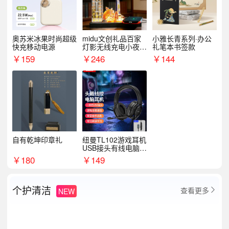
奥苏米冰果时尚超级
midu文创礼品百家
小雅长青系列·办公
快充移动电源
灯影无线充电小夜灯
礼笔本书签款
纪念礼品定制
￥
159
￥
246
￥
144
自有乾坤印章礼
纽曼TL102游戏耳机
USB接头有线电脑耳
机耳麦
￥
180
￥
149
个护清洁
查看更多
NEW
