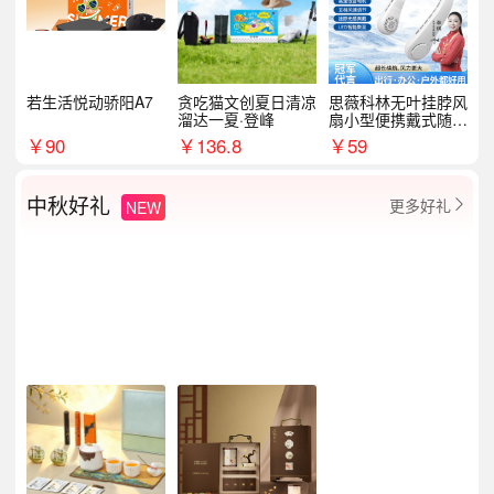
若生活悦动骄阳A7
贪吃猫文创夏日清凉
思薇科林无叶挂脖风
溜达一夏·登峰
扇小型便携戴式随身
挂脖子降温神器
￥
90
￥
136.8
￥
59
中秋好礼
更多好礼
NEW
