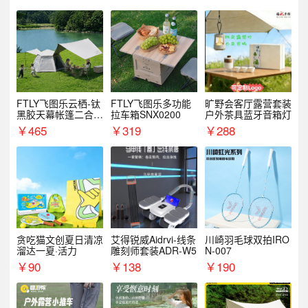
FTLY飞图乐云栖-钛
FTLY飞图乐多功能
旷野会客厅露营套装
黑胶天幕帐篷二合一
拉车箱SNX0200
户外茶具蓝牙音箱灯
TMTZ0201
￥
465
￥
319
￥
288
贪吃猫文创夏日清凉
艾得锐威Aidrvi-线条
川崎羽毛球双拍IRO
溜达一夏·活力
雕刻师套装ADR-W5
N-007
￥
90
￥
138
￥
190