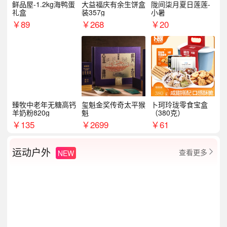
鲜品屋-1.2kg海鸭蛋
大益福庆有余生饼盒
陇间柒月夏日莲莲-
礼盒
装357g
小暑
￥
89
￥
268
￥
20
臻牧中老年无糖高钙
玺魁金奖传奇太平猴
卜珂玲珑零食宝盒
羊奶粉820g
魁
（380克）
￥
135
￥
2699
￥
61
运动户外
查看更多
NEW
