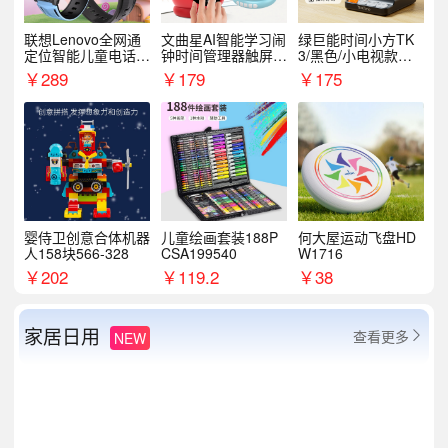
联想Lenovo全网通
文曲星AI智能学习闹
绿巨能时间小方TK
定位智能儿童电话手
钟时间管理器触屏N
3/黑色/小电视款【T
表A1
1pro
K3】
￥
289
￥
179
￥
175
婴侍卫创意合体机器
儿童绘画套装188P
何大屋运动飞盘HD
人158块566-328
CSA199540
W1716
￥
202
￥
119.2
￥
38
家居日用
查看更多
NEW
