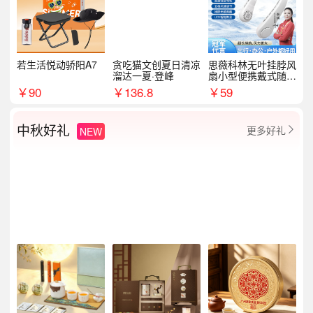
若生活悦动骄阳A7
贪吃猫文创夏日清凉
思薇科林无叶挂脖风
溜达一夏·登峰
扇小型便携戴式随身
挂脖子降温神器
￥
90
￥
136.8
￥
59
中秋好礼
更多好礼
NEW
