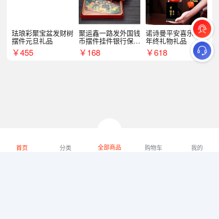
珐琅彩聚宝盆发财树
聚运鑫一路发外国钱
诺诗曼平安喜乐摆件
摆件元旦礼品
币摆件挂件银行保险
年终礼物礼品
商务礼
￥
455
￥
168
￥
618
全部商品
首页
分类
购物车
我的
微礼网技术支持