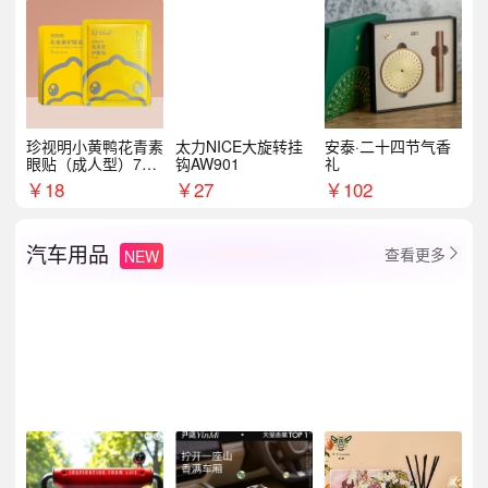
珍视明小黄鸭花青素
太力NICE大旋转挂
安泰·二十四节气香
眼贴（成人型）7对/
钩AW901
礼
盒
￥
18
￥
27
￥
102
汽车用品
查看更多
NEW
