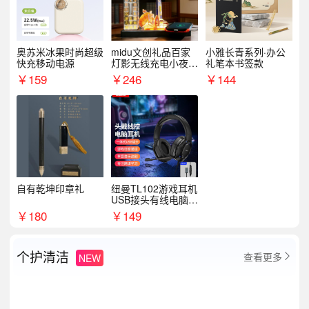
奥苏米冰果时尚超级
midu文创礼品百家
小雅长青系列·办公
快充移动电源
灯影无线充电小夜灯
礼笔本书签款
纪念礼品定制
￥
159
￥
246
￥
144
自有乾坤印章礼
纽曼TL102游戏耳机
USB接头有线电脑耳
机耳麦
￥
180
￥
149
个护清洁
查看更多
NEW
