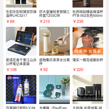
乐扣乐扣轻弹双饮保
炊大皇锤纹老铁锅三
杜邦纯钛臻品保温杯
温杯LHC3217
件套TZ03CW
PTB-002灰色500ml
￥
89
￥
210
￥
239
瓷语花香千里江山办
造物集乐茶茶水分离
璞实一橙百成紫砂杯
公杯笔记本套装
杯
￥
108
￥
92
￥
220
百事随行杯BS-Y-58
大嘴猴（PaulFran
五拾缘-如意快客-W