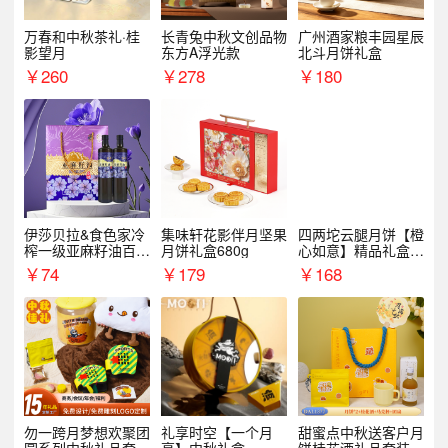
万春和中秋茶礼·桂
长青兔中秋文创品物
广州酒家粮丰园星辰
影望月
东方A浮光款
北斗月饼礼盒
￥
260
￥
278
￥
180
伊莎贝拉&食色家冷
集味轩花影伴月坚果
四两坨云腿月饼【橙
榨一级亚麻籽油百紫
月饼礼盒680g
心如意】精品礼盒4
千红500ml*2礼盒
50g/盒
￥
74
￥
179
￥
168
勿一跨月梦想欢聚团
礼享时空【一个月
甜蜜点中秋送客户月