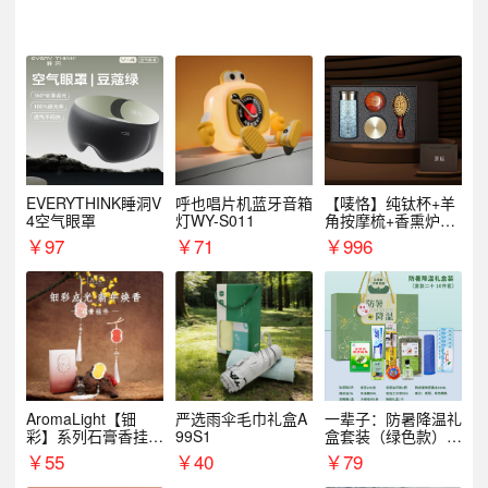
EVERYTHINK睡洞V
呼也唱片机蓝牙音箱
【唛恪】纯钛杯+羊
4空气眼罩
灯WY-S011
角按摩梳+香熏炉
+气垫梳
￥
97
￥
71
￥
996
AromaLight【钿
严选雨伞毛巾礼盒A
一辈子：防暑降温礼
彩】系列石膏香挂
99S1
盒套装（绿色款）支
（代发香味随机）
持自由搭配
￥
55
￥
40
￥
79