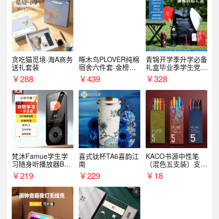
贪吃猫觅境·海A商务
啄木鸟PLOVER纯棉
青锦开学季升学必备
送礼套装
宿舍六件套-金榜题
礼盒毕业季学生党户
名
外出行备考装备礼品
￥
288
￥
439
￥
328
梵沐Famue学生学
喜式钛杯TA6喜韵江
KACO书源中性笔
习随身听播放器BL1
南
（混色五支装）支持
5（64G）
logo定制
￥
219
￥
229
￥
18