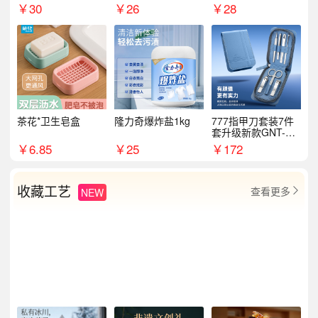
￥
30
￥
26
￥
28
茶花*卫生皂盒
隆力奇爆炸盐1kg
777指甲刀套装7件
套升级新款GNT-PM
072
￥
6.85
￥
25
￥
172
收藏工艺
查看更多
NEW
