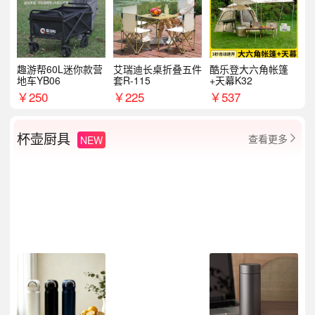
趣游帮60L迷你款营
艾瑞迪长桌折叠五件
酷乐登大六角帐篷
地车YB06
套R-115
+天幕K32
￥
250
￥
225
￥
537
杯壶厨具
查看更多
NEW
