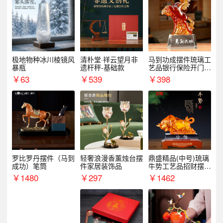
极地物种冰川棱镜风
清朴堂·祥云望月非
马到功成摆件琉璃工
暴瓶
遗杆秤-基础款
艺品银行保险开门红
周年庆典伴手礼表彰
￥
63
￥
539
￥
398
礼品
罗比罗丹摆件（马到
轻奢浪漫香薰烛台摆
鼎盛精品(中号)琉璃
成功）笔筒
件家居装饰品
牛势工艺品招财摆件
银行企业商务上市礼
￥
1480
￥
297
￥
1462
品