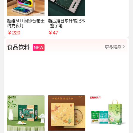
超维M11闹钟音箱无
瀚岳旭日东升笔记本
线充夜灯
+签字笔
￥
220
￥
47
食品饮料
更多精品
NEW
