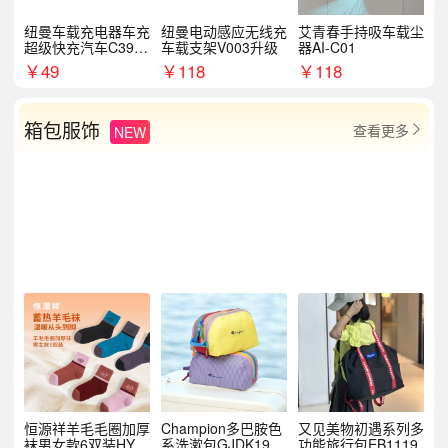
纽曼车载充电器车充
纽曼电动感应无线充
艾青春手持吸车载尘
超级快充汽车C39提
车载支架V003升级
器AI-C01
手拉环
￥
49
￥
118
￥
118
箱包服饰
查看更多
NEW

恒源祥羊毛毛圈加厚
Champion多巴胺色
又见美物初遇系列多
袜男女款6双装HYX
系洗漱包GJDK19R
功能旅行包EB1119