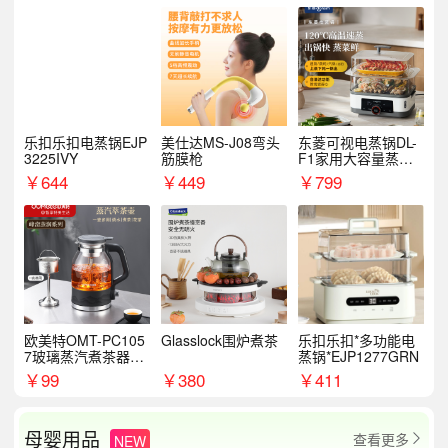
乐扣乐扣电蒸锅EJP
美仕达MS-J08弯头
东菱可视电蒸锅DL-
3225IVY
筋膜枪
F1家用大容量蒸炖
锅
￥
644
￥
449
￥
799
欧美特OMT-PC105
Glasslock围炉煮茶
乐扣乐扣*多功能电
7玻璃蒸汽煮茶器黑
蒸锅*EJP1277GRN
茶泡茶具茶壶花茶壶
￥
99
￥
380
￥
411
母婴用品
查看更多
NEW
