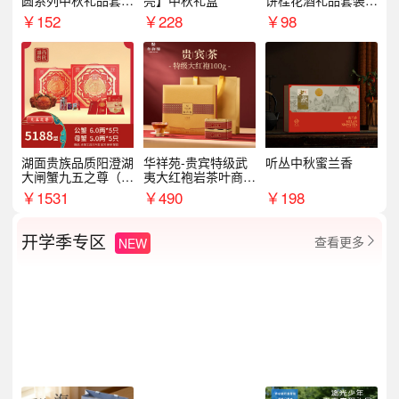
圆系列中秋礼品套装
亮】中秋礼盒
饼桂花酒礼品套装D
企业送客户商务伴手
AL1377
￥
152
￥
228
￥
98
礼
湖面贵族品质阳澄湖
华祥苑-贵宾特级武
听丛中秋蜜兰香
大闸蟹九五之尊（卡
夷大红袍岩茶叶商务
券）5188型
礼盒中秋节送长辈1
￥
1531
￥
490
￥
198
00g
开学季专区
查看更多
NEW
