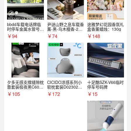
bbdd车载电话牌临
尹谜山野之息车载香
途雅梦幻花园香氛礼
时停车金属水管号码
薰-黑-乌木檀香-200
盒香薰蜡烛：130g
牌可隐藏创意趣味
g
￥
94
￥
74
￥
148
夕多无感支撑缝隙枕
CICIDO凉感系列小
十足酷SZK-V66临时
靠套装极夜黑C6003
软枕套装D023021+
停车号码牌
+C6004
D033031
￥
105
￥
172
￥
15