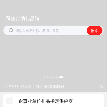
臻信合纳礼品铺
臻信合纳礼品铺


搜索
搜索
请输入商品名称、品牌、型号
请输入商品名称、品牌、型号
开学季礼品专区现已正式上线！
中秋礼品专区上线｜臻选团圆好礼


防暑降温一站式配齐，企业福利更省心
企事业单位礼品指定供应商