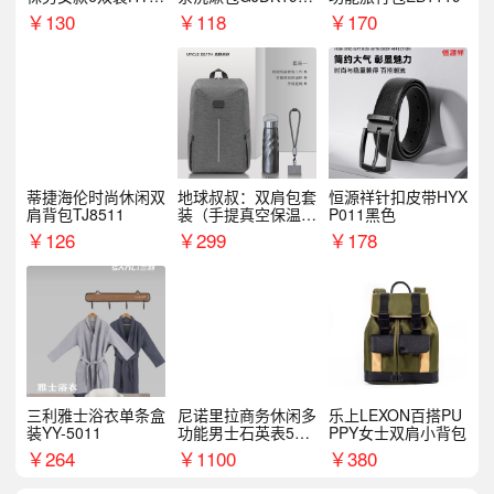
068WZ
1
￥
130
￥
118
￥
170
蒂捷海伦时尚休闲双
地球叔叔：双肩包套
恒源祥针扣皮带HYX
肩背包TJ8511
装（手提真空保温杯
P011黑色
+手机挂绳）
￥
126
￥
299
￥
178
三利雅士浴衣单条盒
尼诺里拉商务休闲多
乐上LEXON百搭PU
装YY-5011
功能男士石英表510
PPY女士双肩小背包
05
￥
264
￥
1100
￥
380