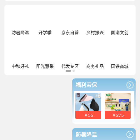
防暑降温
开学季
京东自营
乡村振兴
国潮文创
中秋好礼
阳光慧采
代发专区
商务礼品
国铁商城
福利劳保
￥55
￥275
防暑降温