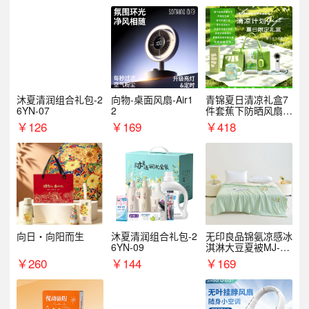
沐夏清润组合礼包-2
向物-桌面风扇-Air1
青锦夏日清凉礼盒7
6YN-07
2
件套蕉下防晒风扇员
工福利端午伴手礼企
￥
126
￥
169
￥
418
业定制
向日・向阳而生
沐夏清润组合礼包-2
无印良品锦氨凉感冰
6YN-09
淇淋大豆夏被MJ-B2
025-0193
￥
260
￥
144
￥
169