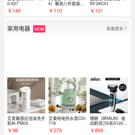
0-027
k）餐具八件套装HC
SY-26C01
T6007
￥
149
￥
110
￥
131
家用电器
查看更多
NEW

艾青春感应泡沫洗手
艾美特电热水壶CS1
博朗（BRAUN）电
机AI-PM03
718
动剃须刀6系S1200
S
￥
98
￥
279
￥
859