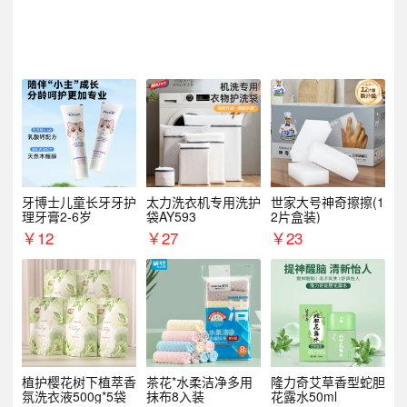
牙博士儿童长牙牙护
太力洗衣机专用洗护
世家大号神奇擦擦(1
理牙膏2-6岁
袋AY593
2片盒装)
￥
12
￥
27
￥
23
植护樱花树下植萃香
茶花*水柔洁净多用
隆力奇艾草香型蛇胆
氛洗衣液500g*5袋
抹布8入装
花露水50ml