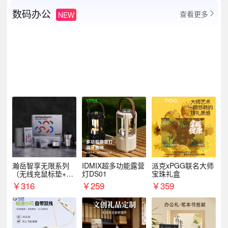
数码办公
查看更多
NEW

瀚岳智享无限系列
IDMIX超多功能露营
派克xPGG联名大师
（无线充鼠标垫+飞
灯DS01
宝珠礼盒
利浦音响+乐扣咖啡
￥
316
￥
259
￥
359
杯）