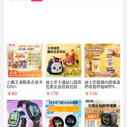
小霸王语数英点读书
迪士尼卡通幼儿园背
迪士尼玻璃内胆保温
DD01
包男女孩双肩包轻便
杯吸管杯咖啡杯530
可爱小背包B20107
MLH15135
￥
60
￥
179
￥
116