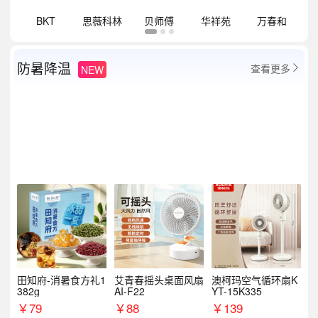
祥
BKT
思薇科林
贝师傅
华祥苑
万春和
防暑降温
查看更多
NEW

田知府-消暑食方礼1
艾青春摇头桌面风扇
澳柯玛空气循环扇K
382g
AI-F22
YT-15K335
￥
79
￥
88
￥
139